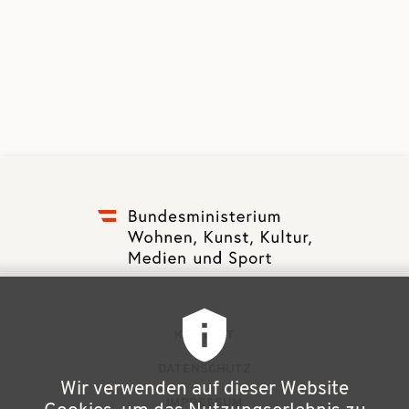
F
KONTAKT
u
DATENSCHUTZ
Wir verwenden auf dieser Website
ß
IMPRESSUM