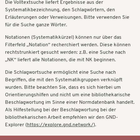
Die Volltextsuche liefert Ergebnisse aus der
t
t
Systematikbezeichnung, den Schlagwörtern, den
i
Erläuterungen oder Verweisungen. Bitte verwenden Sie
i
o
für die Suche ganze Wörter.
o
n
Notationen (Systematikkürzel) können nur über das
n
Filterfeld „Notation“ recherchiert werden. Diese können
rechtstrunkiert gesucht werden: z.B. eine Suche nach
„NK“ liefert alle Notationen, die mit NK beginnen.
Die Schlagwortsuche ermöglicht eine Suche nach
Begriffen, die mit den Systematikgruppen verknüpft
wurden. Bitte beachten Sie, dass es sich hierbei um
Orientierungshilfen und nicht um eine bibliothekarische
Beschlagwortung im Sinne einer Normdatenbank handelt.
Als Hilfestellung bei der Beschlagwortung bei der
bibliothekarischen Arbeit empfehlen wir den GND-
Explorer (
https://explore.gnd.network/
).
Systematik