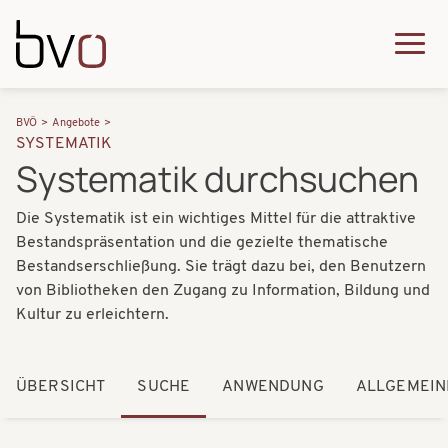
Direkt zum Inhalt
Q
u
H
P
i
BVÖ
Angebote
a
SYSTEMATIK
f
c
Systematik durchsuchen
u
a
k
p
Die Systematik ist ein wichtiges Mittel für die attraktive
d
m
t
Bestandspräsentation und die gezielte thematische
n
e
Bestandserschließung. Sie trägt dazu bei, den Benutzern
n
a
von Bibliotheken den Zugang zu Information, Bildung und
n
a
Kultur zu erleichtern.
v
u
v
i
i
ÜBERSICHT
SUCHE
ANWENDUNG
ALLGEMEIN
g
g
a
a