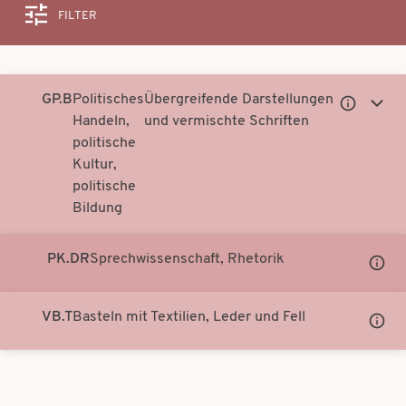
FILTER
Suche
GP.B
Politisches
Übergreifende Darstellungen
Untergeor
Unter
Handeln,
und vermischte Schriften
Notationen
Notati
politische
anzeigen
anzei
Kultur,
politische
Bildung
PK.DR
Sprechwissenschaft, Rhetorik
Unter
Notati
anzei
VB.T
Basteln mit Textilien, Leder und Fell
Unter
Notati
anzei