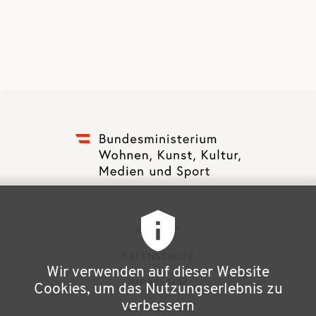
F
KONTAKT
u
DATENSCHUTZ
Wir verwenden auf dieser Website
ß
IMPRESSUM
Cookies, um das Nutzungserlebnis zu
z
verbessern
NEWSLETTER