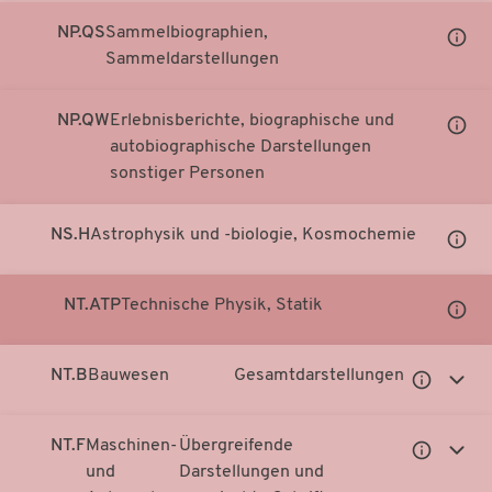
NP.QS
Sammelbiographien,
Unter
Sammeldarstellungen
Notati
anzei
NP.QW
Erlebnisberichte, biographische und
Unter
autobiographische Darstellungen
Notati
sonstiger Personen
anzei
NS.H
Astrophysik und -biologie, Kosmochemie
Unter
Notati
anzei
NT.ATP
Technische Physik, Statik
Unter
Notati
anzei
NT.B
Bauwesen
Gesamtdarstellungen
Untergeor
Unter
Notationen
Notati
anzeigen
anzei
NT.F
Maschinen-
Übergreifende
Untergeor
Unter
und
Darstellungen und
Notationen
Notati