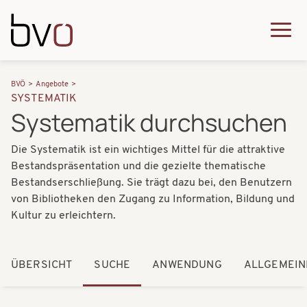
Direkt zum Inhalt
Q
u
H
P
i
BVÖ
Angebote
a
SYSTEMATIK
f
c
Systematik durchsuchen
u
a
k
p
Die Systematik ist ein wichtiges Mittel für die attraktive
d
m
t
Bestandspräsentation und die gezielte thematische
n
e
Bestandserschließung. Sie trägt dazu bei, den Benutzern
n
a
von Bibliotheken den Zugang zu Information, Bildung und
n
a
Kultur zu erleichtern.
v
u
v
i
i
ÜBERSICHT
SUCHE
ANWENDUNG
ALLGEMEIN
g
g
a
a