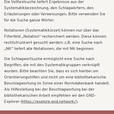
Die Volltextsuche liefert Ergebnisse aus der
t
t
Systematikbezeichnung, den Schlagwörtern, den
i
Erläuterungen oder Verweisungen. Bitte verwenden Sie
i
o
für die Suche ganze Wörter.
o
n
Notationen (Systematikkürzel) können nur über das
n
Filterfeld „Notation“ recherchiert werden. Diese können
rechtstrunkiert gesucht werden: z.B. eine Suche nach
„NK“ liefert alle Notationen, die mit NK beginnen.
Die Schlagwortsuche ermöglicht eine Suche nach
Begriffen, die mit den Systematikgruppen verknüpft
wurden. Bitte beachten Sie, dass es sich hierbei um
Orientierungshilfen und nicht um eine bibliothekarische
Beschlagwortung im Sinne einer Normdatenbank handelt.
Als Hilfestellung bei der Beschlagwortung bei der
bibliothekarischen Arbeit empfehlen wir den GND-
Explorer (
https://explore.gnd.network/
).
Systematik