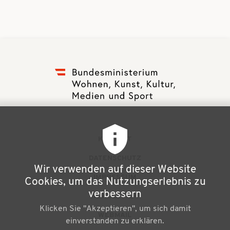
F
KONTAKT
u
DATENSCHUTZ
Wir verwenden auf dieser Website
ß
IMPRESSUM
Cookies, um das Nutzungserlebnis zu
z
verbessern
NEWSLETTER
Klicken Sie "Akzeptieren", um sich damit
e
WEBMAIL
einverstanden zu erklären.
i