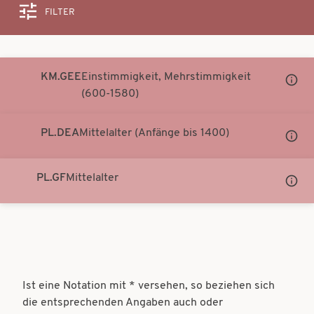
FILTER
Suche
KM.GEE
Einstimmigkeit, Mehrstimmigkeit
Unter
(600-1580)
Notati
anzei
PL.DEA
Mittelalter (Anfänge bis 1400)
Unter
Notati
anzei
PL.GF
Mittelalter
Unter
Notati
anzei
Ist eine Notation mit * versehen, so beziehen sich
die entsprechenden Angaben auch oder