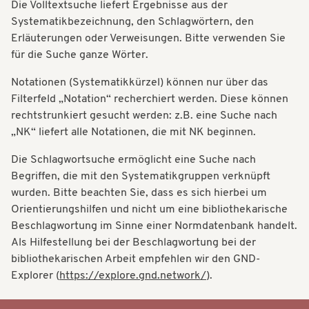
Die Volltextsuche liefert Ergebnisse aus der
t
t
Systematikbezeichnung, den Schlagwörtern, den
i
Erläuterungen oder Verweisungen. Bitte verwenden Sie
i
o
für die Suche ganze Wörter.
o
n
Notationen (Systematikkürzel) können nur über das
n
Filterfeld „Notation“ recherchiert werden. Diese können
rechtstrunkiert gesucht werden: z.B. eine Suche nach
„NK“ liefert alle Notationen, die mit NK beginnen.
Die Schlagwortsuche ermöglicht eine Suche nach
Begriffen, die mit den Systematikgruppen verknüpft
wurden. Bitte beachten Sie, dass es sich hierbei um
Orientierungshilfen und nicht um eine bibliothekarische
Beschlagwortung im Sinne einer Normdatenbank handelt.
Als Hilfestellung bei der Beschlagwortung bei der
bibliothekarischen Arbeit empfehlen wir den GND-
Explorer (
https://explore.gnd.network/
).
Systematik