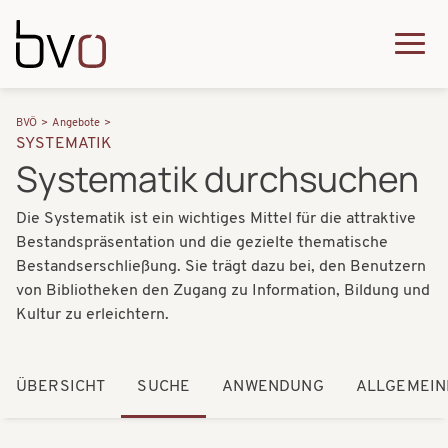
Direkt zum Inhalt
Q
u
H
P
i
BVÖ
Angebote
a
SYSTEMATIK
f
c
Systematik durchsuchen
u
a
k
p
Die Systematik ist ein wichtiges Mittel für die attraktive
d
m
t
Bestandspräsentation und die gezielte thematische
n
e
Bestandserschließung. Sie trägt dazu bei, den Benutzern
n
a
von Bibliotheken den Zugang zu Information, Bildung und
n
a
Kultur zu erleichtern.
v
u
v
i
i
ÜBERSICHT
SUCHE
ANWENDUNG
ALLGEMEIN
g
g
a
a