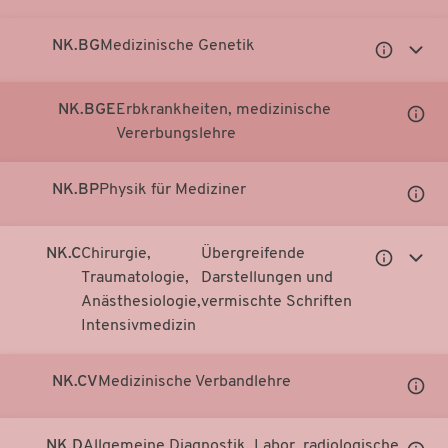
Notati
anzei
NK.BG
Medizinische Genetik
Untergeor
Unter
Notationen
Notati
anzeigen
anzei
NK.BGE
Erbkrankheiten, medizinische
Unter
Vererbungslehre
Notati
anzei
NK.BP
Physik für Mediziner
Unter
Notati
anzei
NK.C
Chirurgie,
Übergreifende
Untergeor
Unter
Traumatologie,
Darstellungen und
Notationen
Notati
Anästhesiologie,
vermischte Schriften
anzeigen
anzei
Intensivmedizin
NK.CV
Medizinische Verbandlehre
Unter
Notati
anzei
NK.D
Allgemeine Diagnostik, Labor, radiologische
Unter