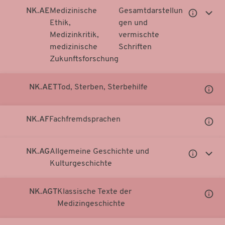
NK.AE
Medizinische
Gesamtdarstellun
Untergeor
Unter
Ethik,
gen und
Notationen
Notati
Medizinkritik,
vermischte
anzeigen
anzei
medizinische
Schriften
Zukunftsforschung
NK.AET
Tod, Sterben, Sterbehilfe
Unter
Notati
anzei
NK.AF
Fachfremdsprachen
Unter
Notati
anzei
NK.AG
Allgemeine Geschichte und
Untergeor
Unter
Kulturgeschichte
Notationen
Notati
anzeigen
anzei
NK.AGT
Klassische Texte der
Unter
Medizingeschichte
Notati
anzei