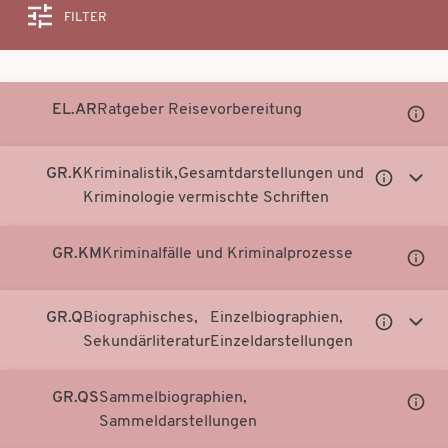
FILTER
Suche
EL.AR
Ratgeber Reisevorbereitung
Unter
Notati
anzei
GR.K
Kriminalistik,
Gesamtdarstellungen und
Untergeor
Unter
Kriminologie
vermischte Schriften
Notationen
Notati
anzeigen
anzei
GR.KM
Kriminalfälle und Kriminalprozesse
Unter
Notati
anzei
GR.Q
Biographisches,
Einzelbiographien,
Untergeor
Unter
Sekundärliteratur
Einzeldarstellungen
Notationen
Notati
anzeigen
anzei
GR.QS
Sammelbiographien,
Unter
Sammeldarstellungen
Notati
anzei