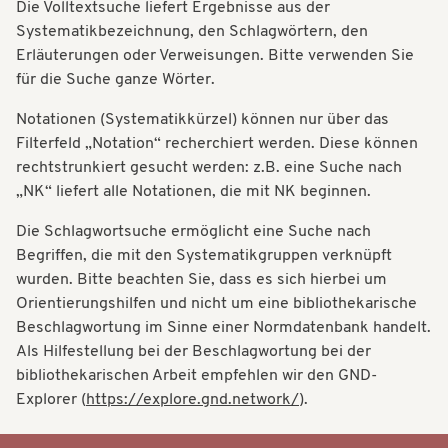
Die Volltextsuche liefert Ergebnisse aus der
t
t
Systematikbezeichnung, den Schlagwörtern, den
i
Erläuterungen oder Verweisungen. Bitte verwenden Sie
i
o
für die Suche ganze Wörter.
o
n
Notationen (Systematikkürzel) können nur über das
n
Filterfeld „Notation“ recherchiert werden. Diese können
rechtstrunkiert gesucht werden: z.B. eine Suche nach
„NK“ liefert alle Notationen, die mit NK beginnen.
Die Schlagwortsuche ermöglicht eine Suche nach
Begriffen, die mit den Systematikgruppen verknüpft
wurden. Bitte beachten Sie, dass es sich hierbei um
Orientierungshilfen und nicht um eine bibliothekarische
Beschlagwortung im Sinne einer Normdatenbank handelt.
Als Hilfestellung bei der Beschlagwortung bei der
bibliothekarischen Arbeit empfehlen wir den GND-
Explorer (
https://explore.gnd.network/
).
Systematik