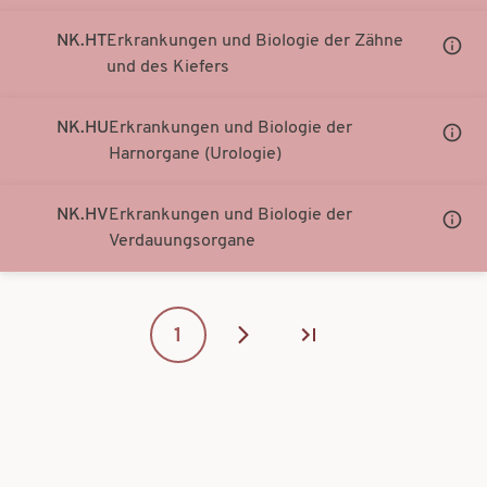
NK.HT
Erkrankungen und Biologie der Zähne
Unter
und des Kiefers
Notati
anzei
NK.HU
Erkrankungen und Biologie der
Unter
Harnorgane (Urologie)
Notati
anzei
NK.HV
Erkrankungen und Biologie der
Unter
Verdauungsorgane
Notati
anzei
SEITENNUMMERIERUNG
Page
1