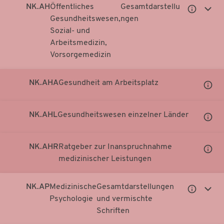
NK.AH
Öffentliches
Gesamtdarstellu
Untergeor
Unter
Gesundheitswesen,
ngen
Notationen
Notati
Sozial- und
anzeigen
anzei
Arbeitsmedizin,
Vorsorgemedizin
NK.AHA
Gesundheit am Arbeitsplatz
Unter
Notati
anzei
NK.AHL
Gesundheitswesen einzelner Länder
Unter
Notati
anzei
NK.AHR
Ratgeber zur Inanspruchnahme
Unter
medizinischer Leistungen
Notati
anzei
NK.AP
Medizinische
Gesamtdarstellungen
Untergeor
Unter
Psychologie
und vermischte
Notationen
Notati
Schriften
anzeigen
anzei