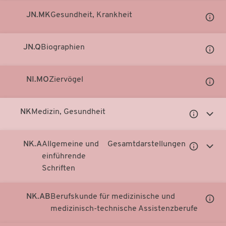
JN.MK
Gesundheit, Krankheit
Unter
Notati
anzei
JN.Q
Biographien
Unter
Notati
anzei
NI.MO
Ziervögel
Unter
Notati
anzei
NK
Medizin, Gesundheit
Untergeor
Unter
Notationen
Notati
anzeigen
anzei
NK.A
Allgemeine und
Gesamtdarstellungen
Untergeor
Unter
einführende
Notationen
Notati
Schriften
anzeigen
anzei
NK.AB
Berufskunde für medizinische und
Unter
medizinisch-technische Assistenzberufe
Notati
anzei