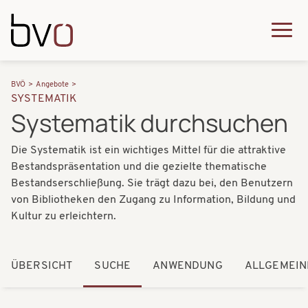
Direkt zum Inhalt
Q
u
H
P
i
BVÖ
Angebote
a
SYSTEMATIK
f
c
Systematik durchsuchen
u
a
k
p
Die Systematik ist ein wichtiges Mittel für die attraktive
d
m
t
Bestandspräsentation und die gezielte thematische
n
e
Bestandserschließung. Sie trägt dazu bei, den Benutzern
n
a
von Bibliotheken den Zugang zu Information, Bildung und
n
a
Kultur zu erleichtern.
v
u
v
i
i
ÜBERSICHT
SUCHE
ANWENDUNG
ALLGEMEIN
g
g
a
a