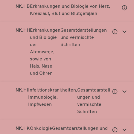
NK.HB
Erkrankungen und Biologie von Herz,
Unter
Kreislauf, Blut und Blutgefäßen
Notati
anzei
NK.HH
Erkrankungen
Gesamtdarstellungen
Untergeor
Unter
und Biologie
und vermischte
Notationen
Notati
der
Schriften
anzeigen
anzei
Atemwege,
sowie von
Hals, Nase
und Ohren
NK.HI
Infektionskrankheiten,
Gesamtdarstell
Untergeor
Unter
Immunologie,
ungen und
Notationen
Notati
Impfwesen
vermischte
anzeigen
anzei
Schriften
NK.HK
Onkologie
Gesamtdarstellungen und
Untergeor
Unter