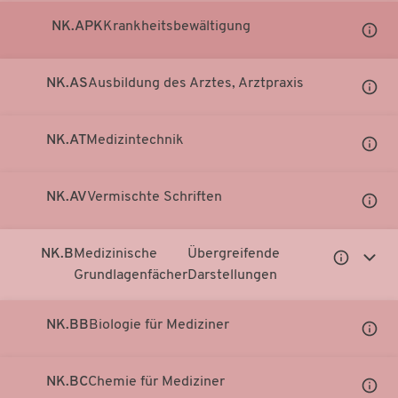
NK.APK
Krankheitsbewältigung
Unter
Notati
anzei
NK.AS
Ausbildung des Arztes, Arztpraxis
Unter
Notati
anzei
NK.AT
Medizintechnik
Unter
Notati
anzei
NK.AV
Vermischte Schriften
Unter
Notati
anzei
NK.B
Medizinische
Übergreifende
Untergeor
Unter
Grundlagenfächer
Darstellungen
Notationen
Notati
anzeigen
anzei
NK.BB
Biologie für Mediziner
Unter
Notati
anzei
NK.BC
Chemie für Mediziner
Unter