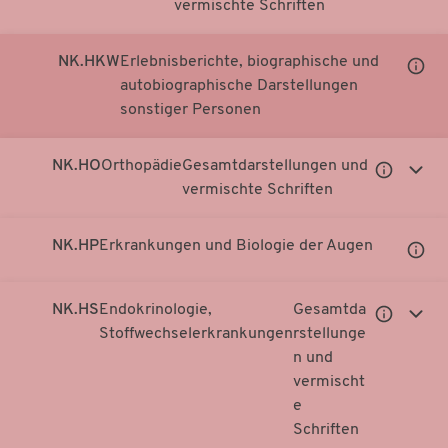
vermischte Schriften
Notationen
Notati
anzeigen
anzei
NK.HKW
Erlebnisberichte, biographische und
Unter
autobiographische Darstellungen
Notati
sonstiger Personen
anzei
NK.HO
Orthopädie
Gesamtdarstellungen und
Untergeor
Unter
vermischte Schriften
Notationen
Notati
anzeigen
anzei
NK.HP
Erkrankungen und Biologie der Augen
Unter
Notati
anzei
NK.HS
Endokrinologie,
Gesamtda
Untergeor
Unter
Stoffwechselerkrankungen
rstellunge
Notationen
Notati
n und
anzeigen
anzei
vermischt
e
Schriften