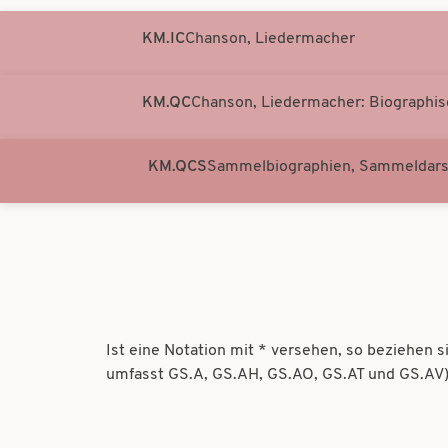
KM.IC
Chanson, Liedermacher
KM.QC
Chanson, Liedermacher: Biographi
KM.QCS
Sammelbiographien, Sammeldars
Ist eine Notation mit * versehen, so beziehen 
umfasst GS.A, GS.AH, GS.AO, GS.AT und GS.AV)