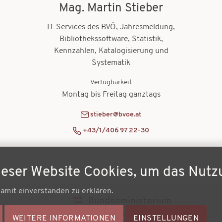
Mag. Martin Stieber
IT-Services des BVÖ, Jahresmeldung,
Bibliothekssoftware, Statistik,
Kennzahlen, Katalogisierung und
Systematik
Verfügbarkeit
Montag bis Freitag ganztags
stieber@bvoe.at
+43/1/406 97 22-30
ieser Website Cookies, um das Nutz
damit einverstanden zu erklären.
Fußz
WEITERE INFORMATIONEN
ZUSTIMMUNG
EINSTELLUNGEN