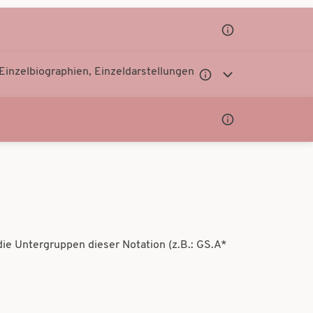
Untergeordnete
Notationen
anzeigen
Einzelbiographien, Einzeldarstellungen
Untergeordnete
Untergeordnete
Notationen
Notationen
anzeigen
anzeigen
Untergeordnete
Notationen
anzeigen
die Untergruppen dieser Notation (z.B.: GS.A*