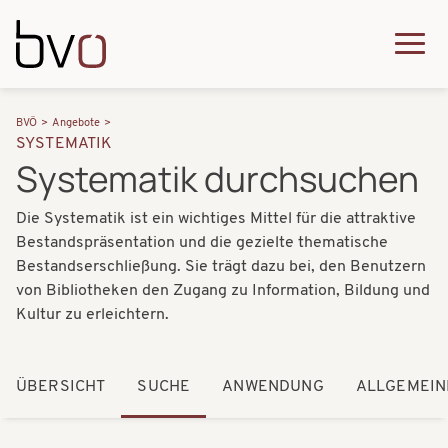
Direkt zum Inhalt
Q
u
H
P
i
BVÖ
Angebote
a
SYSTEMATIK
f
c
Systematik durchsuchen
u
a
k
p
Die Systematik ist ein wichtiges Mittel für die attraktive
d
m
t
Bestandspräsentation und die gezielte thematische
n
e
Bestandserschließung. Sie trägt dazu bei, den Benutzern
n
a
von Bibliotheken den Zugang zu Information, Bildung und
n
a
Kultur zu erleichtern.
v
u
v
i
i
ÜBERSICHT
SUCHE
ANWENDUNG
ALLGEMEIN
g
g
a
a