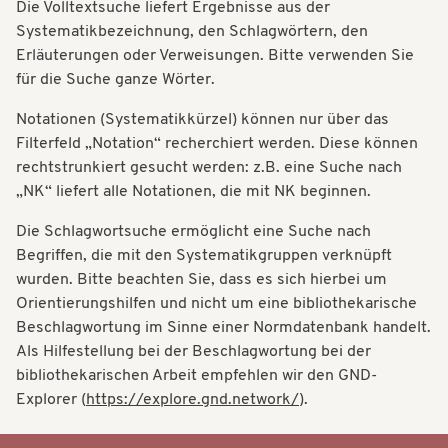
Die Volltextsuche liefert Ergebnisse aus der
t
t
Systematikbezeichnung, den Schlagwörtern, den
i
Erläuterungen oder Verweisungen. Bitte verwenden Sie
i
o
für die Suche ganze Wörter.
o
n
Notationen (Systematikkürzel) können nur über das
n
Filterfeld „Notation“ recherchiert werden. Diese können
rechtstrunkiert gesucht werden: z.B. eine Suche nach
„NK“ liefert alle Notationen, die mit NK beginnen.
Die Schlagwortsuche ermöglicht eine Suche nach
Begriffen, die mit den Systematikgruppen verknüpft
wurden. Bitte beachten Sie, dass es sich hierbei um
Orientierungshilfen und nicht um eine bibliothekarische
Beschlagwortung im Sinne einer Normdatenbank handelt.
Als Hilfestellung bei der Beschlagwortung bei der
bibliothekarischen Arbeit empfehlen wir den GND-
Explorer (
https://explore.gnd.network/
).
Systematik