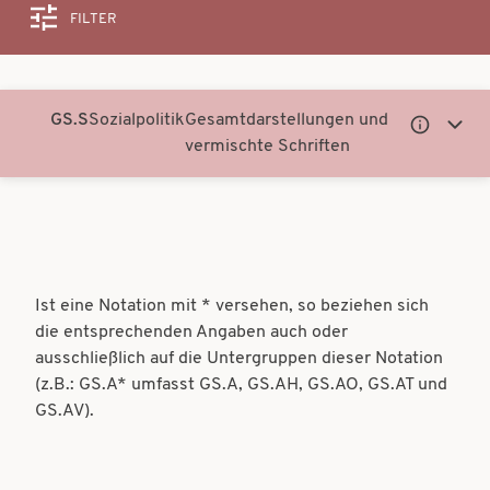
FILTER
Suche
GS.S
Sozialpolitik
Gesamtdarstellungen und
Untergeor
Unter
vermischte Schriften
Notationen
Notati
anzeigen
anzei
Ist eine Notation mit * versehen, so beziehen sich
die entsprechenden Angaben auch oder
ausschließlich auf die Untergruppen dieser Notation
(z.B.: GS.A* umfasst GS.A, GS.AH, GS.AO, GS.AT und
GS.AV).