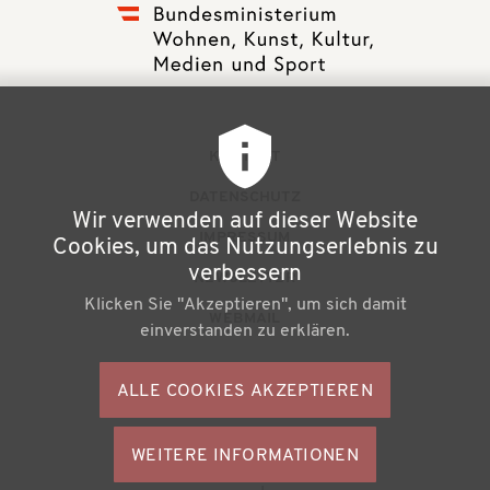
F
KONTAKT
u
DATENSCHUTZ
Wir verwenden auf dieser Website
ß
IMPRESSUM
Cookies, um das Nutzungserlebnis zu
z
verbessern
NEWSLETTER
Klicken Sie "Akzeptieren", um sich damit
e
WEBMAIL
einverstanden zu erklären.
i
l
ALLE COOKIES AKZEPTIEREN
S
e
o
n
WEITERE INFORMATIONEN
ZUSTIMMU
c
Büchereiverband Österreichs
ZURÜCKZI