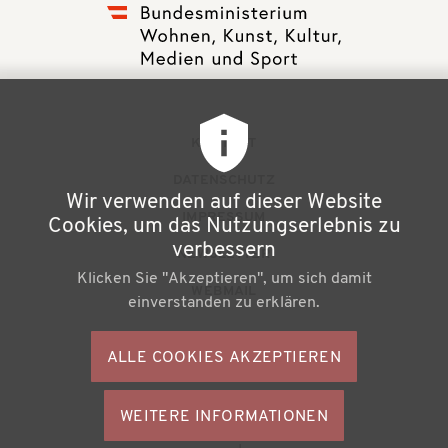
F
KONTAKT
u
DATENSCHUTZ
Wir verwenden auf dieser Website
ß
IMPRESSUM
Cookies, um das Nutzungserlebnis zu
z
verbessern
NEWSLETTER
Klicken Sie "Akzeptieren", um sich damit
e
WEBMAIL
einverstanden zu erklären.
i
l
ALLE COOKIES AKZEPTIEREN
S
e
o
n
WEITERE INFORMATIONEN
ZUSTIMMU
c
Büchereiverband Österreichs
ZURÜCKZI