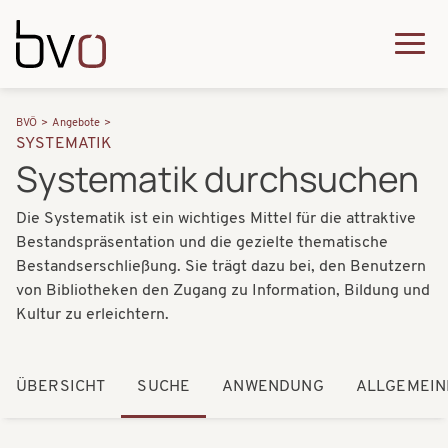
Direkt zum Inhalt
Q
u
H
P
i
BVÖ
Angebote
a
SYSTEMATIK
f
c
Systematik durchsuchen
u
a
k
p
Die Systematik ist ein wichtiges Mittel für die attraktive
d
m
t
Bestandspräsentation und die gezielte thematische
n
e
Bestandserschließung. Sie trägt dazu bei, den Benutzern
n
a
von Bibliotheken den Zugang zu Information, Bildung und
n
a
Kultur zu erleichtern.
v
u
v
i
i
ÜBERSICHT
SUCHE
ANWENDUNG
ALLGEMEIN
g
g
a
a