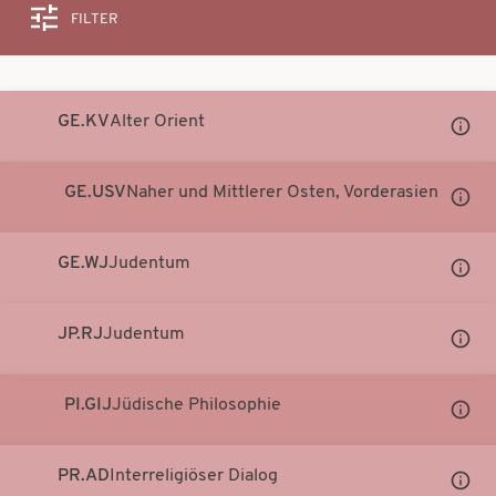
FILTER
Suche
GE.KV
Alter Orient
Unter
Notati
anzei
GE.USV
Naher und Mittlerer Osten, Vorderasien
Unter
Notati
anzei
GE.WJ
Judentum
Unter
Notati
anzei
JP.RJ
Judentum
Unter
Notati
anzei
PI.GIJ
Jüdische Philosophie
Unter
Notati
anzei
PR.AD
Interreligiöser Dialog
Unter