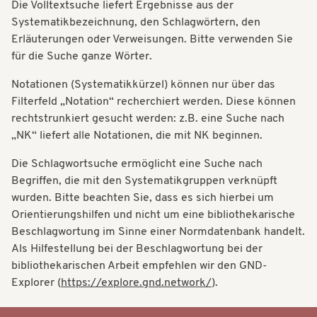
Die Volltextsuche liefert Ergebnisse aus der
t
t
Systematikbezeichnung, den Schlagwörtern, den
i
Erläuterungen oder Verweisungen. Bitte verwenden Sie
i
o
für die Suche ganze Wörter.
o
n
Notationen (Systematikkürzel) können nur über das
n
Filterfeld „Notation“ recherchiert werden. Diese können
rechtstrunkiert gesucht werden: z.B. eine Suche nach
„NK“ liefert alle Notationen, die mit NK beginnen.
Die Schlagwortsuche ermöglicht eine Suche nach
Begriffen, die mit den Systematikgruppen verknüpft
wurden. Bitte beachten Sie, dass es sich hierbei um
Orientierungshilfen und nicht um eine bibliothekarische
Beschlagwortung im Sinne einer Normdatenbank handelt.
Als Hilfestellung bei der Beschlagwortung bei der
bibliothekarischen Arbeit empfehlen wir den GND-
Explorer (
https://explore.gnd.network/
).
Systematik