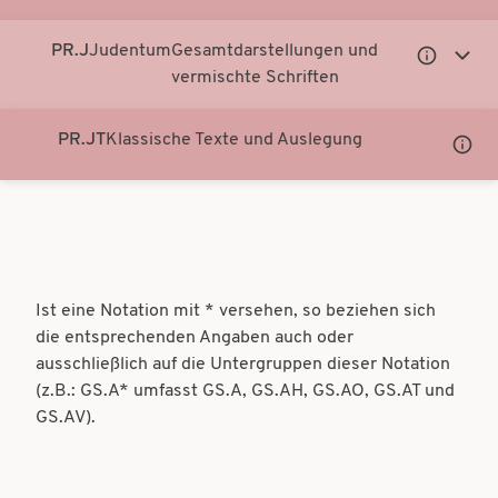
Notati
anzei
PR.J
Judentum
Gesamtdarstellungen und
Untergeor
Unter
vermischte Schriften
Notationen
Notati
anzeigen
anzei
PR.JT
Klassische Texte und Auslegung
Unter
Notati
anzei
Ist eine Notation mit * versehen, so beziehen sich
die entsprechenden Angaben auch oder
ausschließlich auf die Untergruppen dieser Notation
(z.B.: GS.A* umfasst GS.A, GS.AH, GS.AO, GS.AT und
GS.AV).