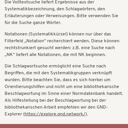
Die Volltextsuche liefert Ergebnisse aus der
t
t
Systematikbezeichnung, den Schlagwörtern, den
i
Erläuterungen oder Verweisungen. Bitte verwenden Sie
i
o
für die Suche ganze Wörter.
o
n
Notationen (Systematikkürzel) können nur über das
n
Filterfeld „Notation“ recherchiert werden. Diese können
rechtstrunkiert gesucht werden: z.B. eine Suche nach
„NK“ liefert alle Notationen, die mit NK beginnen.
Die Schlagwortsuche ermöglicht eine Suche nach
Begriffen, die mit den Systematikgruppen verknüpft
wurden. Bitte beachten Sie, dass es sich hierbei um
Orientierungshilfen und nicht um eine bibliothekarische
Beschlagwortung im Sinne einer Normdatenbank handelt.
Als Hilfestellung bei der Beschlagwortung bei der
bibliothekarischen Arbeit empfehlen wir den GND-
Explorer (
https://explore.gnd.network/
).
Systematik