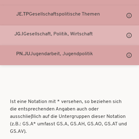
anzei
JE.TP
Gesellschaftspolitische Themen
Unter
Notati
anzei
JG.I
Gesellschaft, Politik, Wirtschaft
Unter
Notati
anzei
PN.JU
Jugendarbeit, Jugendpolitik
Unter
Notati
anzei
Ist eine Notation mit * versehen, so beziehen sich
die entsprechenden Angaben auch oder
ausschließlich auf die Untergruppen dieser Notation
(z.B.: GS.A* umfasst GS.A, GS.AH, GS.AO, GS.AT und
GS.AV).