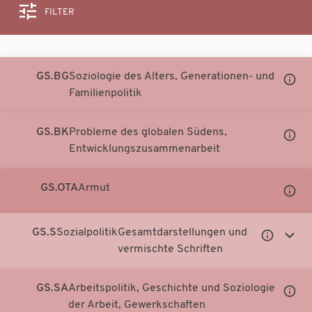
FILTER
Suche
GS.BG
Soziologie des Alters, Generationen- und
Unter
Familienpolitik
Notati
anzei
GS.BK
Probleme des globalen Südens,
Unter
Entwicklungszusammenarbeit
Notati
anzei
GS.OTA
Armut
Unter
Notati
anzei
GS.S
Sozialpolitik
Gesamtdarstellungen und
Untergeor
Unter
vermischte Schriften
Notationen
Notati
anzeigen
anzei
GS.SA
Arbeitspolitik, Geschichte und Soziologie
Unter
der Arbeit, Gewerkschaften
Notati