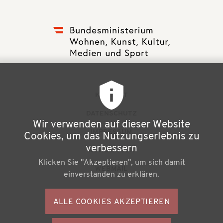
F
KONTAKT
u
DATENSCHUTZ
Wir verwenden auf dieser Website
ß
IMPRESSUM
Cookies, um das Nutzungserlebnis zu
z
verbessern
NEWSLETTER
Klicken Sie "Akzeptieren", um sich damit
e
WEBMAIL
einverstanden zu erklären.
i
l
ALLE COOKIES AKZEPTIEREN
S
e