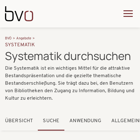
Direkt zum Inhalt
Q
u
H
P
i
BVÖ
Angebote
a
SYSTEMATIK
f
c
Systematik durchsuchen
u
a
k
p
Die Systematik ist ein wichtiges Mittel für die attraktive
d
m
t
Bestandspräsentation und die gezielte thematische
n
e
Bestandserschließung. Sie trägt dazu bei, den Benutzern
n
a
von Bibliotheken den Zugang zu Information, Bildung und
n
a
Kultur zu erleichtern.
v
u
v
i
i
ÜBERSICHT
SUCHE
ANWENDUNG
ALLGEMEIN
g
g
a
a