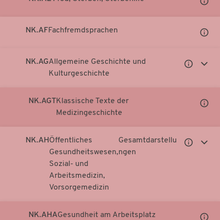
Notati
anzei
NK.AF
Fachfremdsprachen
Unter
Notati
anzei
NK.AG
Allgemeine Geschichte und
Untergeor
Unter
Kulturgeschichte
Notationen
Notati
anzeigen
anzei
NK.AGT
Klassische Texte der
Unter
Medizingeschichte
Notati
anzei
NK.AH
Öffentliches
Gesamtdarstellu
Untergeor
Unter
Gesundheitswesen,
ngen
Notationen
Notati
Sozial- und
anzeigen
anzei
Arbeitsmedizin,
Vorsorgemedizin
NK.AHA
Gesundheit am Arbeitsplatz
Unter