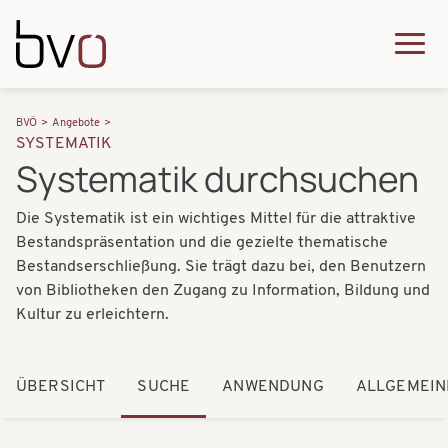
Direkt zum Inhalt
Q
u
H
P
i
BVÖ
Angebote
a
SYSTEMATIK
f
c
Systematik durchsuchen
u
a
k
p
Die Systematik ist ein wichtiges Mittel für die attraktive
d
m
t
Bestandspräsentation und die gezielte thematische
n
e
Bestandserschließung. Sie trägt dazu bei, den Benutzern
n
a
von Bibliotheken den Zugang zu Information, Bildung und
n
a
Kultur zu erleichtern.
v
u
v
i
i
ÜBERSICHT
SUCHE
ANWENDUNG
ALLGEMEIN
g
g
a
a