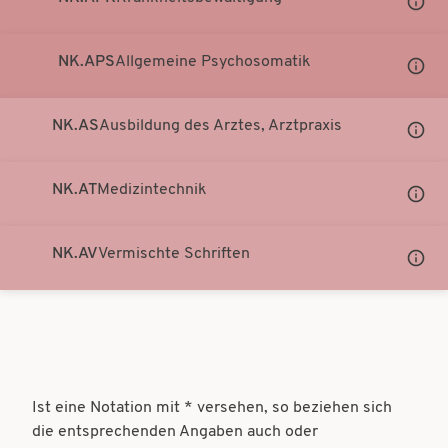
Notati
anzei
NK.APS
Allgemeine Psychosomatik
Unter
Notati
anzei
NK.AS
Ausbildung des Arztes, Arztpraxis
Unter
Notati
anzei
NK.AT
Medizintechnik
Unter
Notati
anzei
NK.AV
Vermischte Schriften
Unter
Notati
anzei
Ist eine Notation mit * versehen, so beziehen sich
die entsprechenden Angaben auch oder