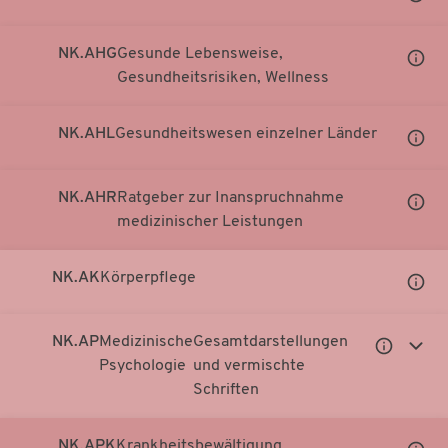
Notati
anzei
NK.AHG
Gesunde Lebensweise,
Unter
Gesundheitsrisiken, Wellness
Notati
anzei
NK.AHL
Gesundheitswesen einzelner Länder
Unter
Notati
anzei
NK.AHR
Ratgeber zur Inanspruchnahme
Unter
medizinischer Leistungen
Notati
anzei
NK.AK
Körperpflege
Unter
Notati
anzei
NK.AP
Medizinische
Gesamtdarstellungen
Untergeor
Unter
Psychologie
und vermischte
Notationen
Notati
Schriften
anzeigen
anzei
NK.APK
Krankheitsbewältigung
Unter