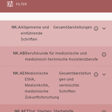
FILTER
Suche
NK.A
Allgemeine und
Gesamtdarstellungen
Untergeor
Unter
einführende
Notationen
Notati
Schriften
anzeigen
anzei
NK.AB
Berufskunde für medizinische und
Unter
medizinisch-technische Assistenzberufe
Notati
anzei
NK.AE
Medizinische
Gesamtdarstellun
Untergeor
Unter
Ethik,
gen und
Notationen
Notati
Medizinkritik,
vermischte
anzeigen
anzei
medizinische
Schriften
Zukunftsforschung
NK.AET
Tod, Sterben, Sterbehilfe
Unter