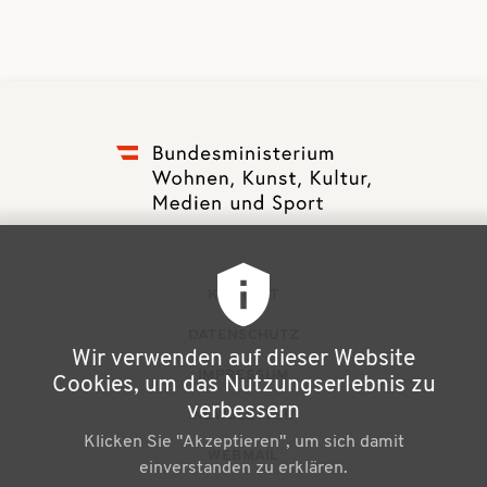
F
KONTAKT
u
DATENSCHUTZ
Wir verwenden auf dieser Website
ß
IMPRESSUM
Cookies, um das Nutzungserlebnis zu
z
verbessern
NEWSLETTER
Klicken Sie "Akzeptieren", um sich damit
e
WEBMAIL
einverstanden zu erklären.
i