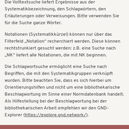
Die Volltextsuche liefert Ergebnisse aus der
t
t
Systematikbezeichnung, den Schlagwörtern, den
i
Erläuterungen oder Verweisungen. Bitte verwenden Sie
i
o
für die Suche ganze Wörter.
o
n
Notationen (Systematikkürzel) können nur über das
n
Filterfeld „Notation“ recherchiert werden. Diese können
rechtstrunkiert gesucht werden: z.B. eine Suche nach
„NK“ liefert alle Notationen, die mit NK beginnen.
Die Schlagwortsuche ermöglicht eine Suche nach
Begriffen, die mit den Systematikgruppen verknüpft
wurden. Bitte beachten Sie, dass es sich hierbei um
Orientierungshilfen und nicht um eine bibliothekarische
Beschlagwortung im Sinne einer Normdatenbank handelt.
Als Hilfestellung bei der Beschlagwortung bei der
bibliothekarischen Arbeit empfehlen wir den GND-
Explorer (
https://explore.gnd.network/
).
Systematik