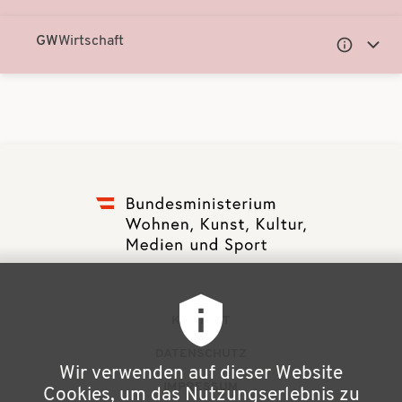
Notationen
Notati
anzeigen
anzei
GW
Wirtschaft
Untergeor
Unter
Notationen
Notati
anzeigen
anzei
F
KONTAKT
u
DATENSCHUTZ
Wir verwenden auf dieser Website
ß
IMPRESSUM
Cookies, um das Nutzungserlebnis zu