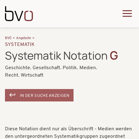
Direkt zum Inhalt
Q
u
H
P
i
BVÖ
Angebote
a
SYSTEMATIK
f
c
Systematik Notation
G
u
a
k
p
Geschichte. Gesellschaft. Politik. Medien.
d
m
t
Recht. Wirtschaft
n
e
n
a
n
a
IN DER SUCHE ANZEIGEN
v
u
v
i
i
g
g
Diese Notation dient nur als Überschrift - Medien werden
a
a
den untergeordneten Systematikgruppen zugeordnet