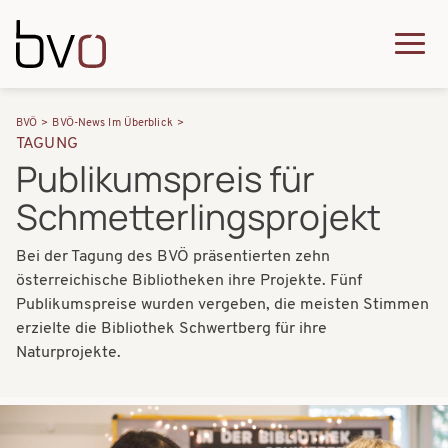
Direkt zum Inhalt
Q
u
H
P
i
BVÖ
BVÖ-News Im Überblick
a
TAGUNG
f
c
Publikumspreis für
u
a
k
Schmetterlingsprojekt
p
d
m
t
n
Bei der Tagung des BVÖ präsentierten zehn
e
n
österreichische Bibliotheken ihre Projekte. Fünf
a
n
a
Publikumspreise wurden vergeben, die meisten Stimmen
v
u
erzielte die Bibliothek Schwertberg für ihre
v
Naturprojekte.
i
i
g
g
Bilder
a
a