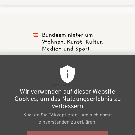
F
KONTAKT
u
DATENSCHUTZ
Wir verwenden auf dieser Website
ß
IMPRESSUM
Cookies, um das Nutzungserlebnis zu
z
verbessern
NEWSLETTER
Klicken Sie "Akzeptieren", um sich damit
e
WEBMAIL
einverstanden zu erklären.
i