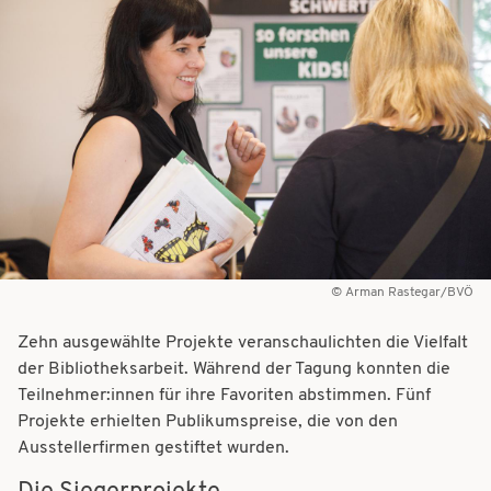
t
t
i
i
o
o
n
n
Arman Rastegar/BVÖ
Zehn ausgewählte Projekte veranschaulichten die Vielfalt
der Bibliotheksarbeit. Während der Tagung konnten die
Teilnehmer:innen für ihre Favoriten abstimmen. Fünf
Projekte erhielten Publikumspreise, die von den
Ausstellerfirmen gestiftet wurden.