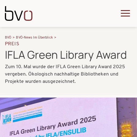
Direkt zum Inhalt
Q
u
H
P
i
BVÖ
BVÖ-News Im Überblick
a
PREIS
f
c
IFLA Green Library Award
u
a
k
p
Zum 10. Mal wurde der IFLA Green Library Award 2025
d
m
t
vergeben. Ökologisch nachhaltige Bibliotheken und
n
e
Projekte wurden ausgezeichnet.
n
a
n
a
v
u
Bilder
v
i
i
g
g
a
a