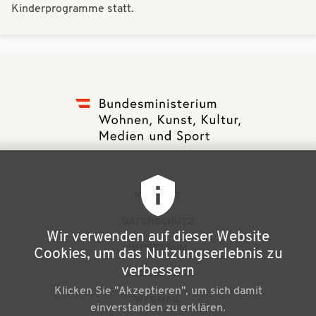
Kinderprogramme statt.
F
KONTAKT
u
DATENSCHUTZ
Wir verwenden auf dieser Website
ß
IMPRESSUM
Cookies, um das Nutzungserlebnis zu
z
verbessern
NEWSLETTER
Klicken Sie "Akzeptieren", um sich damit
e
WEBMAIL
einverstanden zu erklären.