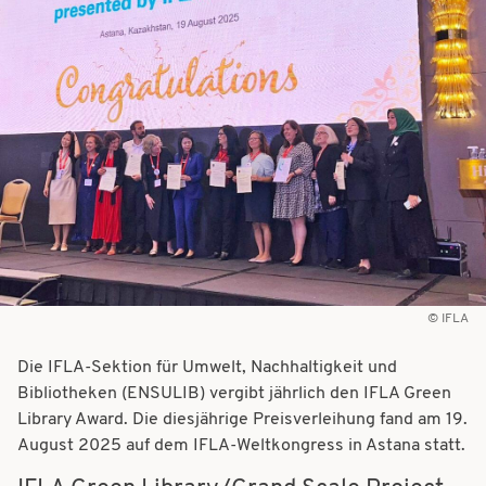
t
t
i
i
o
o
n
n
IFLA
Die IFLA-Sektion für Umwelt, Nachhaltigkeit und
Bibliotheken (ENSULIB) vergibt jährlich den IFLA Green
Library Award. Die diesjährige Preisverleihung fand am 19.
August 2025 auf dem IFLA-Weltkongress in Astana statt.