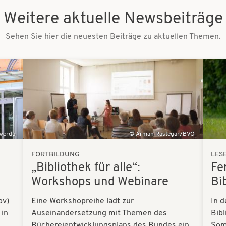
Weitere aktuelle Newsbeiträge
Sehen Sie hier die neuesten Beiträge zu aktuellen Themen.
Bilder
Bilder
swerda
Arman Rastegar/BVÖ
FORTBILDUNG
LES
„Bibliothek für alle“:
Fe
Workshops und Webinare
Bi
bv)
Eine Workshopreihe lädt zur
In d
 in
Auseinandersetzung mit Themen des
Bibl
Büchereientwicklungsplans des Bundes ein.
Som