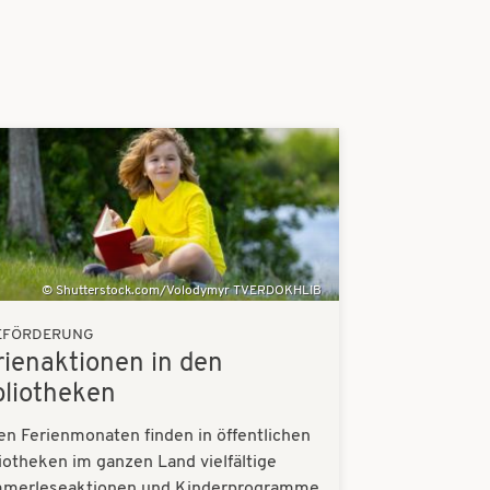
Shutterstock.com/Volodymyr TVERDOKHLIB
EFÖRDERUNG
rienaktionen in den
bliotheken
en Ferienmonaten finden in öffentlichen
iotheken im ganzen Land vielfältige
merleseaktionen und Kinderprogramme