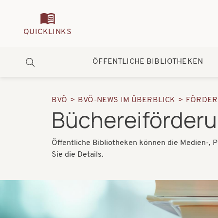
Quickmenu
QUICKLINKS
Hauptnavigation
ÖFFENTLICHE BIBLIOTHEKEN
Suche
BVÖ
BVÖ-NEWS IM ÜBERBLICK
FÖRDER
Pfadnavigation
Büchereiförder
Öffentliche Bibliotheken können die Medien-, 
Sie die Details.
Bilder