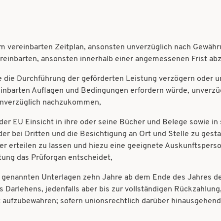
m vereinbarten Zeitplan, ansonsten unverzüglich nach Gewähr
ereinbarten, ansonsten innerhalb einer angemessenen Frist ab
he die Durchführung der geförderten Leistung verzögern oder
barten Auflagen und Bedingungen erfordern würde, unverzügli
s unverzüglich nachzukommen,
er EU Einsicht in ihre oder seine Bücher und Belege sowie in
der bei Dritten und die Besichtigung an Ort und Stelle zu gest
der erteilen zu lassen und hiezu eine geeignete Auskunftsperso
ung das Prüforgan entscheidet,
 3 genannten Unterlagen zehn Jahre ab dem Ende des Jahres d
arlehens, jedenfalls aber bis zur vollständigen Rückzahlung,
 aufzubewahren; sofern unionsrechtlich darüber hinausgehend