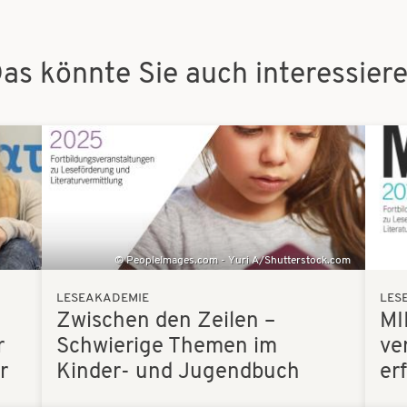
as könnte Sie auch interessier
Bilder
Bilder
PeopleImages.com - Yuri A/Shutterstock.com
LESEAKADEMIE
LES
Zwischen den Zeilen –
MI
r
Schwierige Themen im
ve
r
Kinder- und Jugendbuch
er