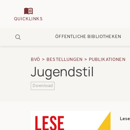
Quickmenu
QUICKLINKS
Hauptnavigation
ÖFFENTLICHE BIBLIOTHEKEN
Suche
BVÖ
BESTELLUNGEN
PUBLIKATIONEN
Pfadnavigation
Jugendstil
Download
Les