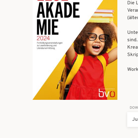
Die 
Vera
(älte
Unte
sind
Krea
Skri
Work
DOW
Ju