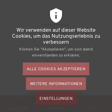
F
KONTAKT
u
DATENSCHUTZ
Wir verwenden auf dieser Website
ß
IMPRESSUM
Cookies, um das Nutzungserlebnis zu
z
verbessern
NEWSLETTER
Klicken Sie "Akzeptieren", um sich damit
e
WEBMAIL
einverstanden zu erklären.
i
l
ALLE COOKIES AKZEPTIEREN
S
e
o
n
WEITERE INFORMATIONEN
ZUSTIMMU
c
Büchereiverband Österreichs
ZURÜCKZI
m
Mohsgasse 1/2.2 | A-1030 Wien
i
M
EINSTELLUNGEN
e
a
© 2026
BVÖ - Büchereiverband Österreichs
o
ANMELDEN
SUCHE
n
QUICKLINKS