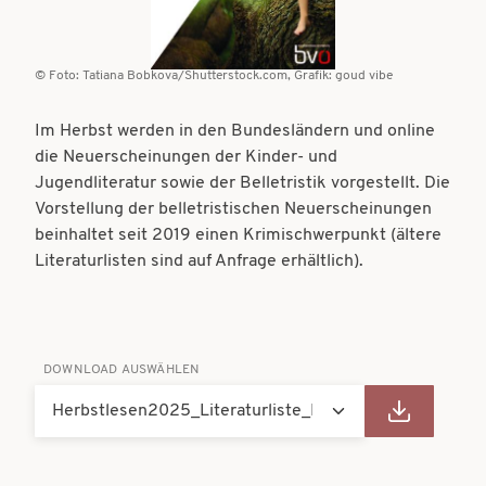
t
t
i
i
Foto: Tatiana Bobkova/Shutterstock.com, Grafik: goud vibe
o
o
n
Im Herbst werden in den Bundesländern und online
n
die Neuerscheinungen der Kinder- und
Jugendliteratur sowie der Belletristik vorgestellt. Die
Vorstellung der belletristischen Neuerscheinungen
beinhaltet seit 2019 einen Krimischwerpunkt (ältere
Literaturlisten sind auf Anfrage erhältlich).
DOWNLOAD AUSWÄHLEN