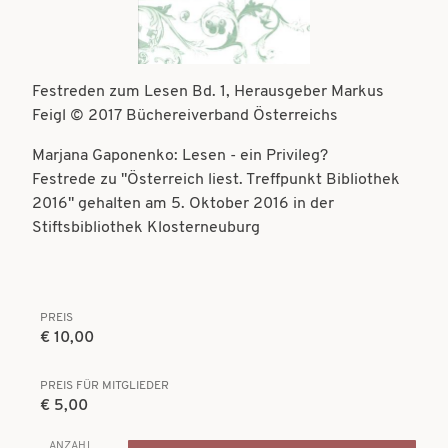
t
t
i
i
o
o
Festreden zum Lesen Bd. 1, Herausgeber Markus
n
Feigl © 2017 Büchereiverband Österreichs
n
Marjana Gaponenko: Lesen - ein Privileg?
Festrede zu "Österreich liest. Treffpunkt Bibliothek
2016" gehalten am 5. Oktober 2016 in der
Stiftsbibliothek Klosterneuburg
PREIS
€ 10,00
PREIS FÜR MITGLIEDER
€ 5,00
ANZAHL