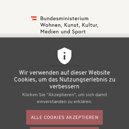
F
KONTAKT
u
DATENSCHUTZ
Wir verwenden auf dieser Website
ß
IMPRESSUM
Cookies, um das Nutzungserlebnis zu
z
verbessern
NEWSLETTER
Klicken Sie "Akzeptieren", um sich damit
e
WEBMAIL
einverstanden zu erklären.
i
l
ALLE COOKIES AKZEPTIEREN
S
e