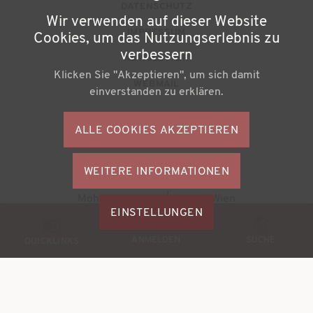
u
DATENSCHUTZ
Wir verwenden auf dieser Website
ß
IMPRESSUM
Cookies, um das Nutzungserlebnis zu
z
verbessern
NEWSLETTER
Klicken Sie "Akzeptieren", um sich damit
e
WEBMAIL
einverstanden zu erklären.
i
l
ALLE COOKIES AKZEPTIEREN
S
e
o
n
WEITERE INFORMATIONEN
ZUSTIMMU
c
Büchereiverband Österreichs
ZURÜCKZI
m
Mohsgasse 1/2.2 | A-1030 Wien
i
M
EINSTELLUNGEN
e
a
© 2026
BVÖ - Büchereiverband Österreichs
o
ANMELDEN
SUCHE
n
QUICKLINKS
l
b
ü
M
i
e
l