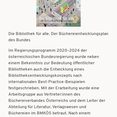
t
t
i
i
o
o
n
n
Die Bibliothek für alle. Der Büchereientwicklungsplan
des Bundes
Im Regierungsprogramm 2020–2024 der
österreichischen Bundesregierung wurde neben
einem Bekenntnis zur Bedeutung öffentlicher
Bibliotheken auch die Entwicklung eines
Bibliotheksentwicklungskonzepts nach
internationalen Best-Practice-Beispielen
festgeschrieben. Mit der Erarbeitung wurde eine
Arbeitsgruppe aus Vertreter:innen des
Büchereiverbandes Österreichs und dem Leiter der
Abteilung für Literatur, Verlagswesen und
Büchereien im BMKÖS betraut. Nach einem