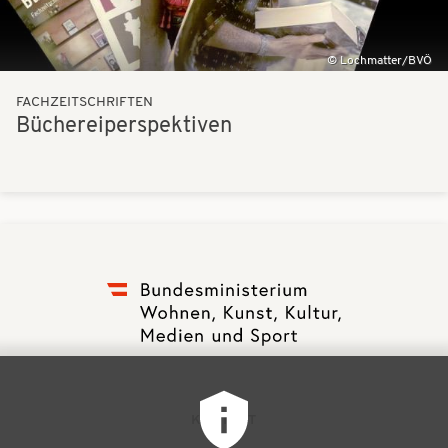
Lochmatter/BVÖ
FACHZEITSCHRIFTEN
Büchereiperspektiven
F
KONTAKT