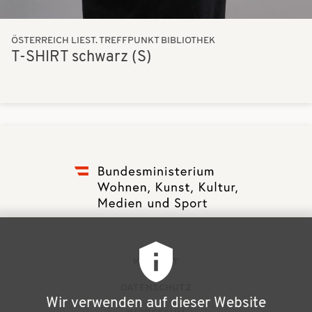
ÖSTERREICH LIEST. TREFFPUNKT BIBLIOTHEK
T-SHIRT schwarz (S)
F
KONTAKT
u
DATENSCHUTZ
Wir verwenden auf dieser Website