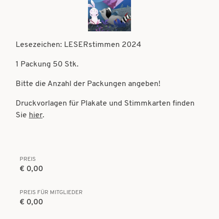
t
t
i
i
o
o
Lesezeichen: LESERstimmen 2024
n
n
1 Packung 50 Stk.
Bitte die Anzahl der Packungen angeben!
Druckvorlagen für Plakate und Stimmkarten finden
Sie
hier
.
PREIS
€ 0,00
PREIS FÜR MITGLIEDER
€ 0,00