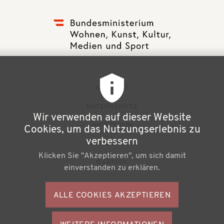
F
KONTAKT
u
DATENSCHUTZ
Wir verwenden auf dieser Website
ß
IMPRESSUM
Cookies, um das Nutzungserlebnis zu
z
verbessern
NEWSLETTER
Klicken Sie "Akzeptieren", um sich damit
e
WEBMAIL
einverstanden zu erklären.
i
l
ALLE COOKIES AKZEPTIEREN
S
e
o