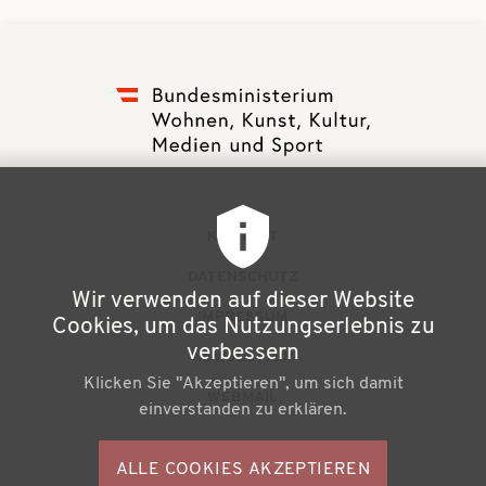
F
KONTAKT
u
DATENSCHUTZ
Wir verwenden auf dieser Website
ß
IMPRESSUM
Cookies, um das Nutzungserlebnis zu
z
verbessern
NEWSLETTER
Klicken Sie "Akzeptieren", um sich damit
e
WEBMAIL
einverstanden zu erklären.
i
l
ALLE COOKIES AKZEPTIEREN
S