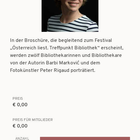
t
t
i
i
o
o
n
n
In der Broschüre, die begleitend zum Festival
„Österreich liest. Treffpunkt Bibliothek“ erscheint,
werden zwölf Bibliothekarinnen und Bibliothekare
von der Autorin Barbi Marković und dem
Fotokünstler Peter Rigaud porträtiert.
PREIS
€ 0,00
PREIS FÜR MITGLIEDER
€ 0,00
ANZAHL