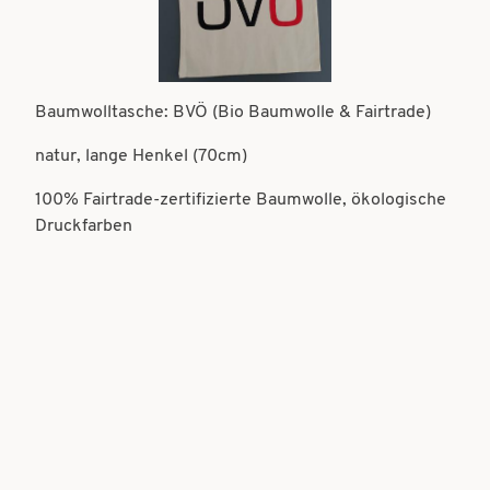
t
t
i
i
o
o
Baumwolltasche: BVÖ (Bio Baumwolle & Fairtrade)
n
n
natur, lange Henkel (70cm)
100% Fairtrade-zertifizierte Baumwolle, ökologische
Druckfarben