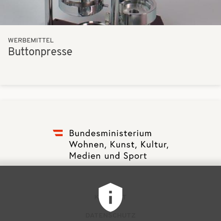
WERBEMITTEL
Buttonpresse
F
KONTAKT
u
DATENSCHUTZ