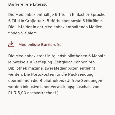
t
Barrierefreie Literatur
t
i
i
Die Medienbox enthält je 5 Titel in Einfacher Sprache,
o
5 Titel in Großdruck, 5 Hörbücher sowie 5 Hörfilme.
o
Die Liste der in der Medienbox enthaltenen Medien
n
n
finden Sie hier:
Medienliste Barrierefrei
Document
Die Medienbox steht Mitgliedsbibliotheken 6 Monate
leihweise zur Verfügung. Zeitgleich können pro
Bibliothek maximal zwei Medienboxen entlehnt
werden. Die Portokosten für die Rücksendung
übernehmen die Bibliotheken. (Unfreie Sendungen
werden inklusive einer Verwaltungspauschale von
EUR 5,00 nachverrechnet.)