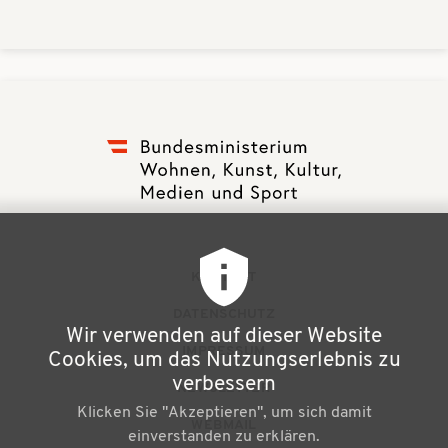
F
KONTAKT
u
DATENSCHUTZ
Wir verwenden auf dieser Website
ß
IMPRESSUM
Cookies, um das Nutzungserlebnis zu
z
verbessern
NEWSLETTER
Klicken Sie "Akzeptieren", um sich damit
e
WEBMAIL
einverstanden zu erklären.