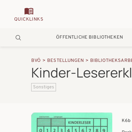
Quickmenu
QUICKLINKS
Hauptnavigation
ÖFFENTLICHE BIBLIOTHEKEN
Suche
BVÖ
BESTELLUNGEN
BIBLIOTHEKSARB
Pfadnavigation
Kinder-Lesererk
Sonstiges
K6b 