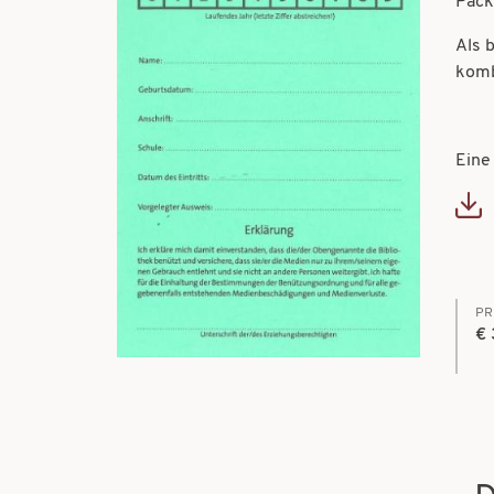
Pack
Als 
komb
Eine
Doc
PR
€ 