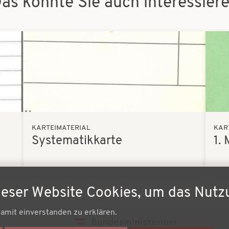
as könnte Sie auch interessier
Bilder
Bilder
KARTEIMATERIAL
KAR
Systematikkarte
1.
ieser Website Cookies, um das Nutz
damit einverstanden zu erklären.