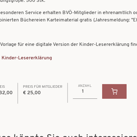
ungsgröße: 500 Stk.
besonderen Service erhalten BVÖ-Mitglieder in ehrenamtlich od
inierten Büchereien Karteimaterial gratis (Jahresmeldung: "Ehr
 Vorlage für eine digitale Version der Kinder-Lesererklärung fin
Kinder-Lesererklärung
ument
ANZAHL
EIS
PREIS FÜR MITGLIEDER
32,00
€ 25,00