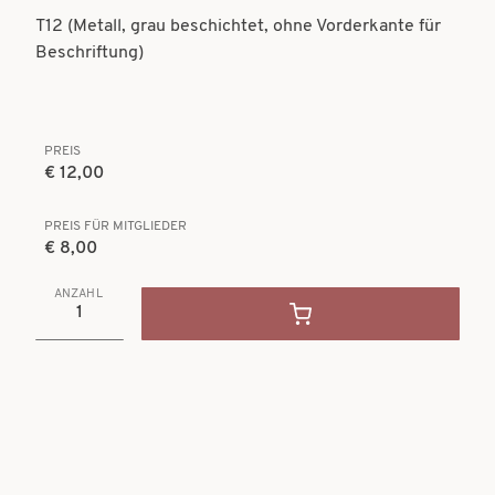
t
T12 (Metall, grau beschichtet, ohne Vorderkante für
t
i
Beschriftung)
i
o
o
n
n
PREIS
€ 12,00
PREIS FÜR MITGLIEDER
€ 8,00
ANZAHL