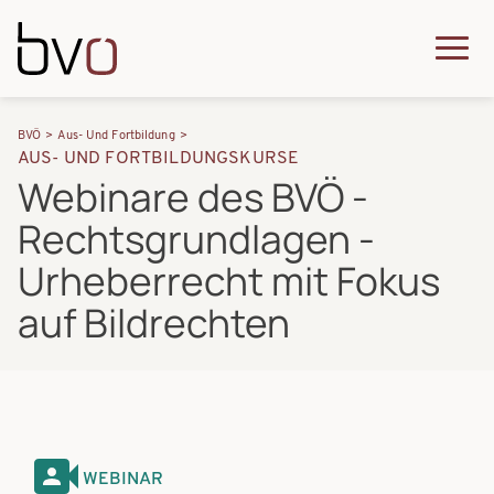
Direkt zum Inhalt
Q
u
H
P
i
BVÖ
Aus- Und Fortbildung
a
AUS- UND FORTBILDUNGSKURSE
f
c
Webinare des BVÖ -
u
a
k
Rechtsgrundlagen -
p
d
m
t
Urheberrecht mit Fokus
n
e
n
auf Bildrechten
a
n
a
v
u
v
i
i
g
g
a
WEBINAR
a