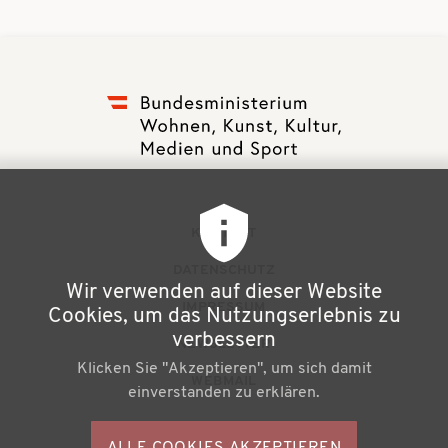
F
KONTAKT
u
DATENSCHUTZ
Wir verwenden auf dieser Website
ß
IMPRESSUM
Cookies, um das Nutzungserlebnis zu
z
verbessern
NEWSLETTER
Klicken Sie "Akzeptieren", um sich damit
e
WEBMAIL
einverstanden zu erklären.
i
l