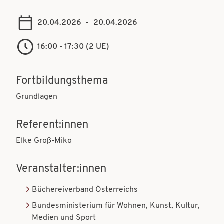
t
t
i
20.04.2026
-
20.04.2026
i
o
o
16:00 - 17:30 (2 UE)
n
n
Fortbildungsthema
Grundlagen
Referent:innen
Elke Groß-Miko
Veranstalter:innen
Büchereiverband Österreichs
Bundesministerium für Wohnen, Kunst, Kultur,
Medien und Sport