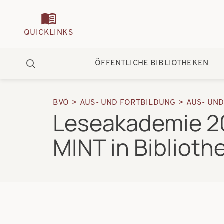
Quickmenu
QUICKLINKS
Hauptnavigation
ÖFFENTLICHE BIBLIOTHEKEN
Suche
BVÖ
AUS- UND FORTBILDUNG
AUS- UN
Pfadnavigation
Leseakademie 20
MINT in Biblioth