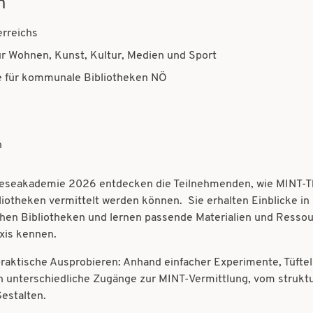
n
rreichs
r Wohnen, Kunst, Kultur, Medien und Sport
e für kommunale Bibliotheken NÖ
h
eseakademie 2026 entdecken die Teilnehmenden, wie MINT-Th
liotheken vermittelt werden können. Sie erhalten Einblicke in
chen Bibliotheken und lernen passende Materialien und Ressour
axis kennen.
praktische Ausprobieren: Anhand einfacher Experimente, Tüftel
n unterschiedliche Zugänge zur MINT-Vermittlung, vom strukt
Gestalten.