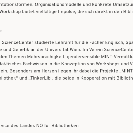
ationsformen, Organisationsmodelle und konkrete Umsetzun
Workshop bietet vielfältige Impulse, die sich direkt in den Bibl
er
 ScienceCenter studierte Lehramt für die Fächer Englisch, Spa
 und Genetik an der Universität Wien. Im Verein ScienceCenter
 den Themen Mehrsprachigkeit, gendersensible MINT-Vermittlu
 didaktisches Fachwissen in die Konzeption von Workshops und 
ein. Besonders am Herzen liegen ihr dabei die Projekte „MIN
liothek“ und „TinkerLib“, die beide in Kooperation mit Biblio
ervice des Landes NÖ für Bibliotheken