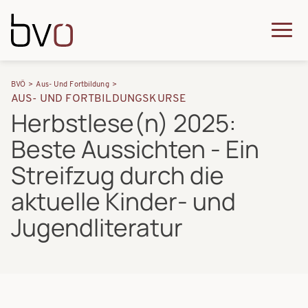
Direkt zum Inhalt
Q
u
H
P
i
BVÖ
Aus- Und Fortbildung
a
AUS- UND FORTBILDUNGSKURSE
f
c
Herbstlese(n) 2025:
u
a
k
Beste Aussichten - Ein
p
d
m
t
Streifzug durch die
n
e
n
aktuelle Kinder- und
a
n
a
Jugendliteratur
v
u
v
i
i
g
g
a
a