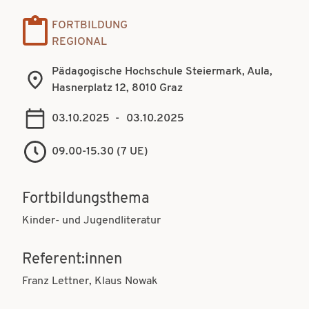
t
t
FORTBILDUNG
i
i
REGIONAL
o
o
Pädagogische Hochschule Steiermark, Aula,
n
n
Hasnerplatz 12, 8010 Graz
03.10.2025
-
03.10.2025
09.00-15.30 (7 UE)
Fortbildungsthema
Kinder- und Jugendliteratur
Referent:innen
Franz Lettner, Klaus Nowak