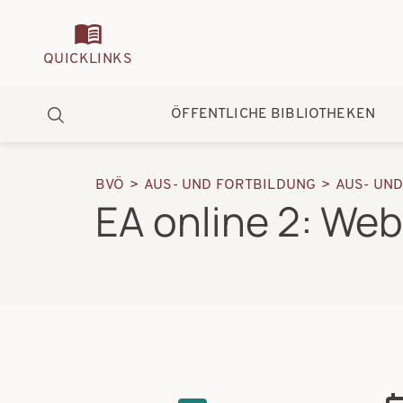
Quickmenu
QUICKLINKS
Hauptnavigation
ÖFFENTLICHE BIBLIOTHEKEN
Suche
BVÖ
AUS- UND FORTBILDUNG
AUS- UN
Pfadnavigation
EA online 2: We