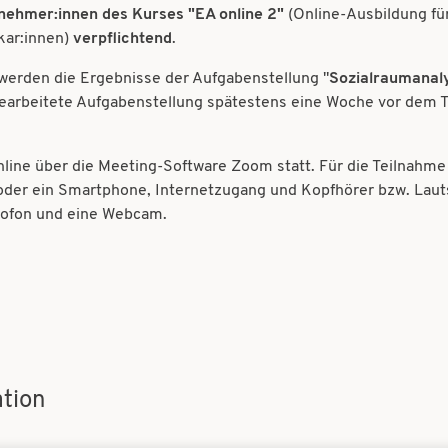
nehmer:innen des Kurses "EA online 2"
(Online-Ausbildung fü
kar:innen)
verpflichtend
.
erden die Ergebnisse der Aufgabenstellung "
Sozialraumanal
gearbeitete Aufgabenstellung spätestens eine Woche vor dem 
online über die Meeting-Software Zoom statt. Für die Teilnahm
oder ein Smartphone, Internetzugang und Kopfhörer bzw. Laut
rofon und eine Webcam.
tion