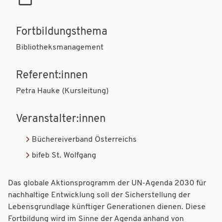
t
t
i
i
Fortbildungsthema
o
o
Bibliotheksmanagement
n
n
Referent:innen
Petra Hauke (Kursleitung)
Veranstalter:innen
Büchereiverband Österreichs
bifeb St. Wolfgang
Das globale Aktionsprogramm der UN-Agenda 2030 für
nachhaltige Entwicklung soll der Sicherstellung der
Lebensgrundlage künftiger Generationen dienen. Diese
Fortbildung wird im Sinne der Agenda anhand von