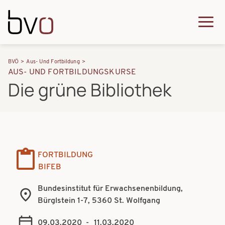
Direkt zum Inhalt
Q
u
H
P
i
BVÖ
Aus- Und Fortbildung
a
AUS- UND FORTBILDUNGSKURSE
f
c
Die grüne Bibliothek
u
a
k
p
d
m
t
n
e
n
a
n
a
FORTBILDUNG
v
u
BIFEB
v
i
i
Bundesinstitut für Erwachsenenbildung,
g
Bürglstein 1-7, 5360 St. Wolfgang
g
a
a
09.03.2020
-
11.03.2020