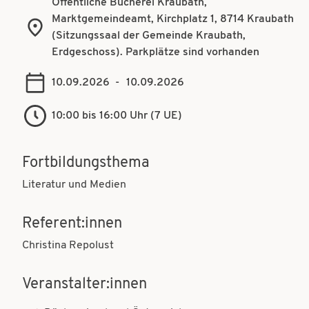
Öffentliche Bücherei Kraubath,
t
t
Marktgemeindeamt, Kirchplatz 1, 8714 Kraubath
i
(Sitzungssaal der Gemeinde Kraubath,
i
Erdgeschoss). Parkplätze sind vorhanden
o
o
n
10.09.2026
-
10.09.2026
n
10:00 bis 16:00 Uhr (7 UE)
Fortbildungsthema
Literatur und Medien
Referent:innen
Christina Repolust
Veranstalter:innen