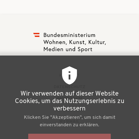
F
KONTAKT
u
DATENSCHUTZ
Wir verwenden auf dieser Website
ß
IMPRESSUM
Cookies, um das Nutzungserlebnis zu
z
verbessern
NEWSLETTER
Klicken Sie "Akzeptieren", um sich damit
e
WEBMAIL
einverstanden zu erklären.
i