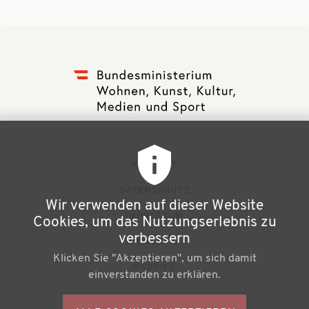
F
KONTAKT
u
DATENSCHUTZ
Wir verwenden auf dieser Website
ß
IMPRESSUM
Cookies, um das Nutzungserlebnis zu
z
verbessern
NEWSLETTER
Klicken Sie "Akzeptieren", um sich damit
e
WEBMAIL
einverstanden zu erklären.
i