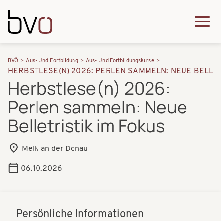
Direkt zum Inhalt
Q
u
H
P
i
BVÖ
Aus- Und Fortbildung
Aus- Und Fortbildungskurse
a
HERBSTLESE(N) 2026: PERLEN SAMMELN: NEUE BELLET
f
c
Herbstlese(n) 2026:
u
a
k
Perlen sammeln: Neue
p
d
m
t
Belletristik im Fokus
n
e
n
a
n
Melk an der Donau
a
v
u
v
06.10.2026
i
i
g
g
a
Persönliche Informationen
a