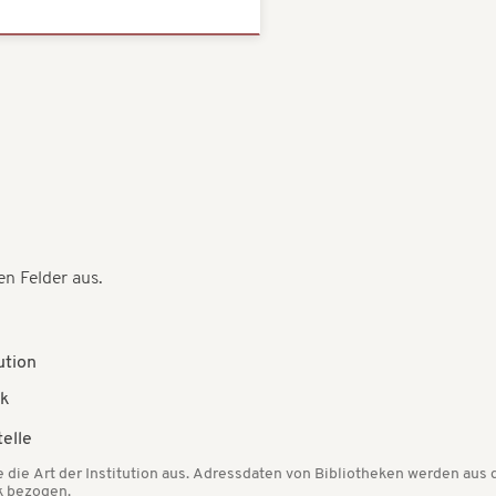
en Felder aus.
ution
ek
telle
e die Art der Institution aus. Adressdaten von Bibliotheken werden au
 bezogen.