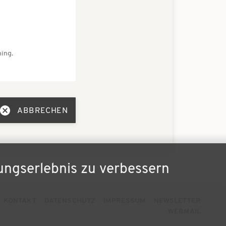
ing.
ABBRECHEN
ungserlebnis zu verbessern
KONTAKT
DATENSCHUTZ
IMPRESSUM
NEWSLETTER
eilenmenü
WEBMAIL