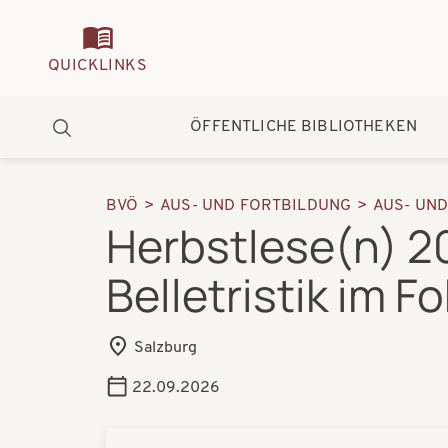
Quickmenu
QUICKLINKS
Hauptnavigation
ÖFFENTLICHE BIBLIOTHEKEN
Suche
BVÖ
AUS- UND FORTBILDUNG
AUS- UN
Pfadnavigation
Herbstlese(n) 2
Belletristik im F
Salzburg
22.09.2026