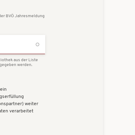
s der BVÖ Jahresmeldung
iothek aus der Liste
ngegeben werden.
ein
gserfüllung
onspartner) weiter
ten verarbeitet