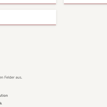
en Felder aus.
ution
ek