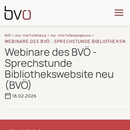
Direkt zum Inhalt
Q
u
H
P
i
BVÖ
Aus- Und Fortbildung
Aus- Und Fortbildungskurse
a
WEBINARE DES BVÖ - SPRECHSTUNDE BIBLIOTHEKSWEB
f
c
Webinare des BVÖ -
u
a
k
Sprechstunde
p
d
m
t
Bibliothekswebsite neu
n
e
n
(BVÖ)
a
n
a
v
u
18.02.2026
v
i
i
g
g
a
a