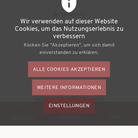
F
KONTAKT
u
DATENSCHUTZ
Wir verwenden auf dieser Website
ß
IMPRESSUM
Cookies, um das Nutzungserlebnis zu
z
verbessern
NEWSLETTER
Klicken Sie "Akzeptieren", um sich damit
e
WEBMAIL
einverstanden zu erklären.
i
l
ALLE COOKIES AKZEPTIEREN
S
e
o
n
WEITERE INFORMATIONEN
ZUSTIMMU
c
Büchereiverband Österreichs
ZURÜCKZI
m
Mohsgasse 1/2.2 | A-1030 Wien
i
M
EINSTELLUNGEN
e
a
© 2026
BVÖ - Büchereiverband Österreichs
o
ANMELDEN
SUCHE
n
QUICKLINKS
l
b
ü
M