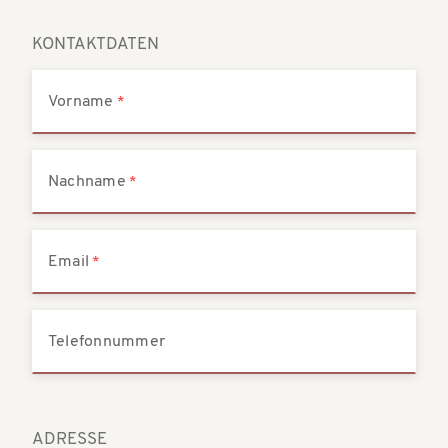
t
t
i
KONTAKTDATEN
i
o
o
Vorname
n
n
Nachname
Email
Telefonnummer
ADRESSE