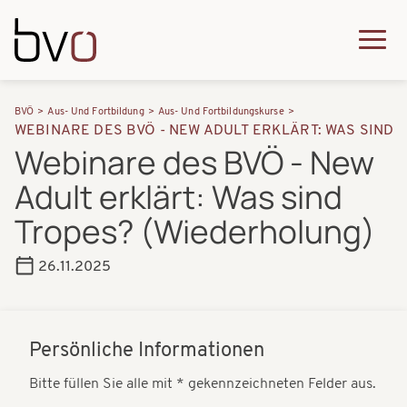
Direkt zum Inhalt
Q
u
H
P
i
BVÖ
Aus- Und Fortbildung
Aus- Und Fortbildungskurse
a
WEBINARE DES BVÖ - NEW ADULT ERKLÄRT: WAS SIND 
f
c
Webinare des BVÖ - New
u
a
k
Adult erklärt: Was sind
p
d
m
t
Tropes? (Wiederholung)
n
e
n
a
n
26.11.2025
a
v
u
v
i
i
Persönliche Informationen
g
g
Bitte füllen Sie alle mit * gekennzeichneten Felder aus.
a
a