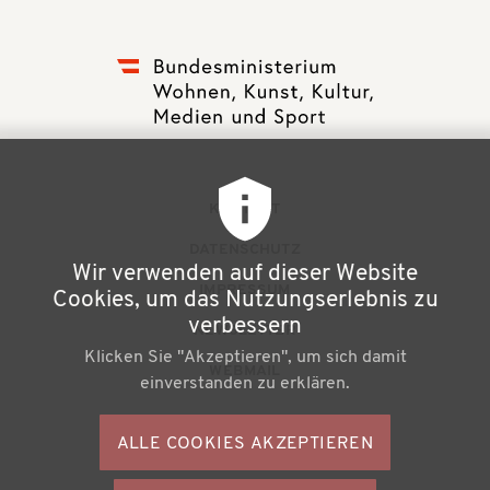
F
KONTAKT
u
DATENSCHUTZ
Wir verwenden auf dieser Website
ß
IMPRESSUM
Cookies, um das Nutzungserlebnis zu
z
verbessern
NEWSLETTER
Klicken Sie "Akzeptieren", um sich damit
e
WEBMAIL
einverstanden zu erklären.
i
l
ALLE COOKIES AKZEPTIEREN
S
e