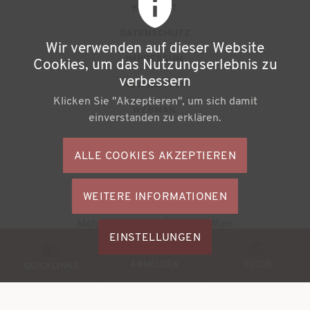
F
KONTAKT
u
DATENSCHUTZ
Wir verwenden auf dieser Website
ß
IMPRESSUM
Cookies, um das Nutzungserlebnis zu
z
verbessern
NEWSLETTER
Klicken Sie "Akzeptieren", um sich damit
e
WEBMAIL
einverstanden zu erklären.
i
l
ALLE COOKIES AKZEPTIEREN
S
e
o
n
WEITERE INFORMATIONEN
ZUSTIMMU
c
Büchereiverband Österreichs
ZURÜCKZI
m
Mohsgasse 1/2.2 | A-1030 Wien
i
M
EINSTELLUNGEN
e
a
© 2026
BVÖ - Büchereiverband Österreichs
o
ANMELDEN
SUCHE
n
QUICKLINKS
l
b
ü
M