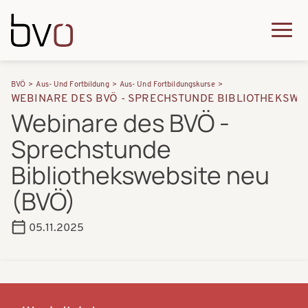
Direkt zum Inhalt
Q
u
H
P
i
BVÖ
Aus- Und Fortbildung
Aus- Und Fortbildungskurse
a
WEBINARE DES BVÖ - SPRECHSTUNDE BIBLIOTHEKSWEB
f
c
Webinare des BVÖ -
u
a
k
Sprechstunde
p
d
m
t
Bibliothekswebsite neu
n
e
n
(BVÖ)
a
n
a
v
u
05.11.2025
v
i
i
g
g
a
a