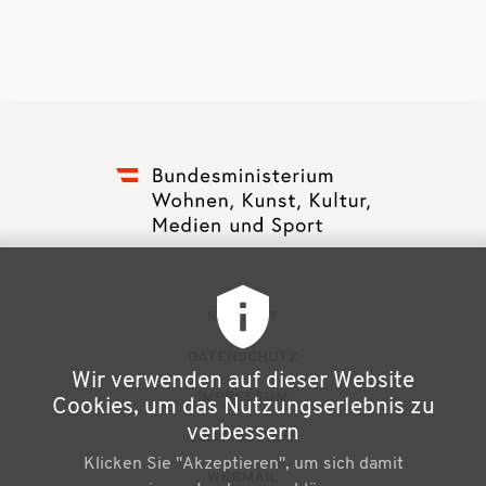
F
KONTAKT
u
DATENSCHUTZ
Wir verwenden auf dieser Website
ß
IMPRESSUM
Cookies, um das Nutzungserlebnis zu
z
verbessern
NEWSLETTER
Klicken Sie "Akzeptieren", um sich damit
e
WEBMAIL