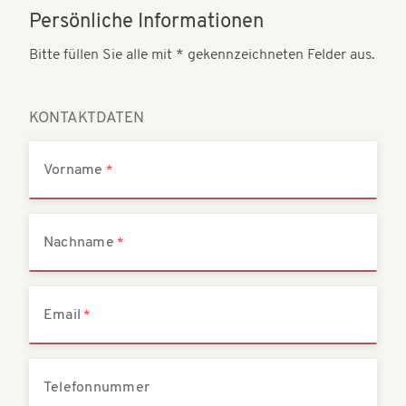
t
Persönliche Informationen
t
i
i
Bitte füllen Sie alle mit * gekennzeichneten Felder aus.
o
o
n
n
KONTAKTDATEN
Vorname
Nachname
Email
Telefonnummer