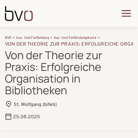
Direkt zum Inhalt
Q
u
H
P
i
BVÖ
Aus- Und Fortbildung
Aus- Und Fortbildungskurse
a
VON DER THEORIE ZUR PRAXIS: ERFOLGREICHE ORGANI
f
c
Von der Theorie zur
u
a
k
Praxis: Erfolgreiche
p
d
m
t
Organisation in
n
e
n
Bibliotheken
a
n
a
v
u
v
St. Wolfgang (bifeb)
i
i
25.08.2025
g
g
a
a