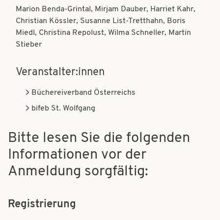
t
Marion Benda-Grintal, Mirjam Dauber, Harriet Kahr,
t
Christian Kössler, Susanne List-Tretthahn, Boris
i
i
Miedl, Christina Repolust, Wilma Schneller, Martin
o
Stieber
o
n
n
Veranstalter:innen
Büchereiverband Österreichs
bifeb St. Wolfgang
Bitte lesen Sie die folgenden
Informationen vor der
Anmeldung sorgfältig:
Registrierung