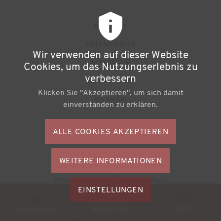
F
KONTAKT
u
DATENSCHUTZ
Wir verwenden auf dieser Website
ß
IMPRESSUM
Cookies, um das Nutzungserlebnis zu
z
verbessern
NEWSLETTER
Klicken Sie "Akzeptieren", um sich damit
e
WEBMAIL
einverstanden zu erklären.
i
l
ALLE COOKIES AKZEPTIEREN
S
e
o
n
WEITERE INFORMATIONEN
ZUSTIMMU
c
Büchereiverband Österreichs
ZURÜCKZI
m
Mohsgasse 1/2.2 | A-1030 Wien
i
M
EINSTELLUNGEN
e
a
© 2026
BVÖ - Büchereiverband Österreichs
o
ANMELDEN
SUCHE
n
QUICKLINKS
l