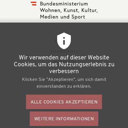
F
KONTAKT
u
DATENSCHUTZ
Wir verwenden auf dieser Website
ß
IMPRESSUM
Cookies, um das Nutzungserlebnis zu
z
verbessern
NEWSLETTER
Klicken Sie "Akzeptieren", um sich damit
e
WEBMAIL
einverstanden zu erklären.
i
l
ALLE COOKIES AKZEPTIEREN
S
e
o
n
WEITERE INFORMATIONEN
ZUSTIMMU
c
Büchereiverband Österreichs
ZURÜCKZI