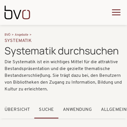
Direkt zum Inhalt
Q
u
H
P
i
BVÖ
Angebote
a
SYSTEMATIK
f
c
Systematik durchsuchen
u
a
k
p
Die Systematik ist ein wichtiges Mittel für die attraktive
d
m
t
Bestandspräsentation und die gezielte thematische
n
e
Bestandserschließung. Sie trägt dazu bei, den Benutzern
n
a
von Bibliotheken den Zugang zu Information, Bildung und
n
a
Kultur zu erleichtern.
v
u
v
i
i
ÜBERSICHT
SUCHE
ANWENDUNG
ALLGEMEIN
g
g
a
a