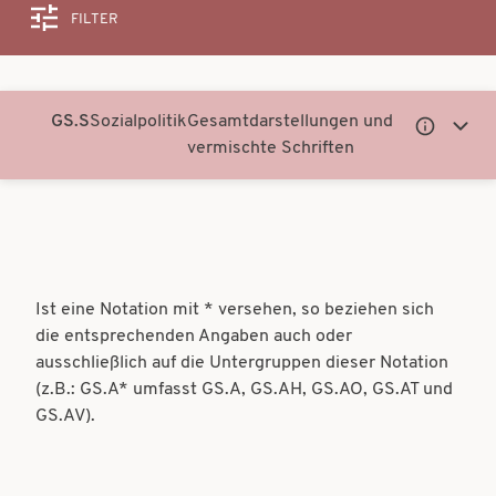
FILTER
Suche
GS.S
Sozialpolitik
Gesamtdarstellungen und
Untergeor
Unter
vermischte Schriften
Notationen
Notati
anzeigen
anzei
Ist eine Notation mit * versehen, so beziehen sich
die entsprechenden Angaben auch oder
ausschließlich auf die Untergruppen dieser Notation
(z.B.: GS.A* umfasst GS.A, GS.AH, GS.AO, GS.AT und
GS.AV).