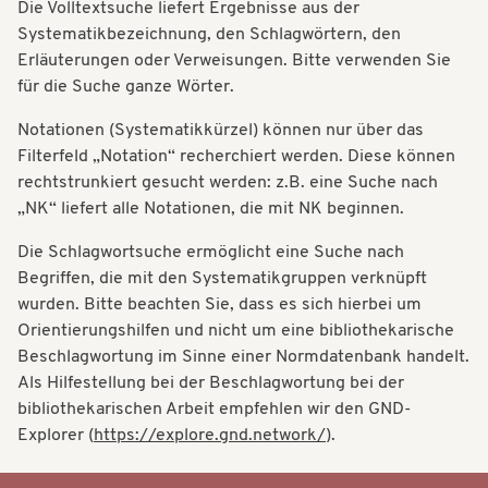
Die Volltextsuche liefert Ergebnisse aus der
t
t
Systematikbezeichnung, den Schlagwörtern, den
i
Erläuterungen oder Verweisungen. Bitte verwenden Sie
i
o
für die Suche ganze Wörter.
o
n
Notationen (Systematikkürzel) können nur über das
n
Filterfeld „Notation“ recherchiert werden. Diese können
rechtstrunkiert gesucht werden: z.B. eine Suche nach
„NK“ liefert alle Notationen, die mit NK beginnen.
Die Schlagwortsuche ermöglicht eine Suche nach
Begriffen, die mit den Systematikgruppen verknüpft
wurden. Bitte beachten Sie, dass es sich hierbei um
Orientierungshilfen und nicht um eine bibliothekarische
Beschlagwortung im Sinne einer Normdatenbank handelt.
Als Hilfestellung bei der Beschlagwortung bei der
bibliothekarischen Arbeit empfehlen wir den GND-
Explorer (
https://explore.gnd.network/
).
Systematik