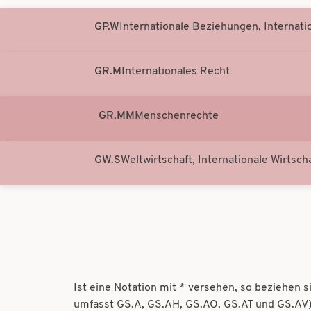
GP.W
Internationale Beziehungen, Internati
GR.M
Internationales Recht
GR.MM
Menschenrechte
GW.S
Weltwirtschaft, Internationale Wirtsc
Ist eine Notation mit * versehen, so beziehen 
umfasst GS.A, GS.AH, GS.AO, GS.AT und GS.AV)