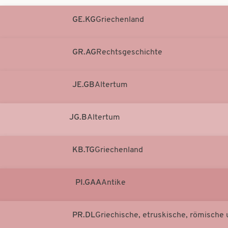
GE.KG
Griechenland
GR.AG
Rechtsgeschichte
JE.GB
Altertum
JG.B
Altertum
KB.TG
Griechenland
PI.GAA
Antike
PR.DL
Griechische, etruskische, römische 