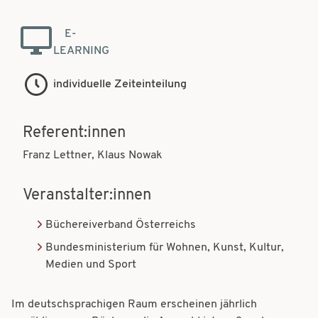
t
t
i
E-
i
LEARNING
o
o
n
individuelle Zeiteinteilung
n
Referent:innen
Franz Lettner, Klaus Nowak
Veranstalter:innen
Büchereiverband Österreichs
Bundesministerium für Wohnen, Kunst, Kultur,
Medien und Sport
Im deutschsprachigen Raum erscheinen jährlich