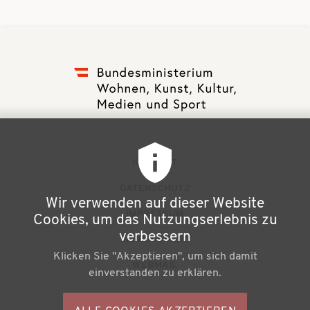
F
KONTAKT
u
DATENSCHUTZ
Wir verwenden auf dieser Website
ß
IMPRESSUM
Cookies, um das Nutzungserlebnis zu
z
verbessern
NEWSLETTER
Klicken Sie "Akzeptieren", um sich damit
e
WEBMAIL
einverstanden zu erklären.
i
l