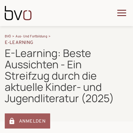
Direkt zum Inhalt
Q
u
H
P
i
BVÖ
Aus- Und Fortbildung
a
E-LEARNING
f
c
E-Learning: Beste
u
a
k
Aussichten - Ein
p
d
m
t
Streifzug durch die
n
e
n
aktuelle Kinder- und
a
n
a
Jugendliteratur (2025)
v
u
v
i
i
g
g
ANMELDEN
a
a