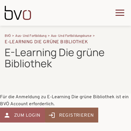
Direkt zum Inhalt
Q
u
H
P
i
BVÖ
Aus- Und Fortbildung
Aus- Und Fortbildungskurse
a
E-LEARNING DIE GRÜNE BIBLIOTHEK
f
c
E-Learning Die grüne
u
a
k
Bibliothek
p
d
m
t
n
e
n
a
n
a
v
u
Für die Anmeldung zu E-Learning Die grüne Bibliothek ist ein
v
BVÖ Account erforderlich.
i
i
g
ZUM LOGIN
REGISTRIEREN
g
a
a