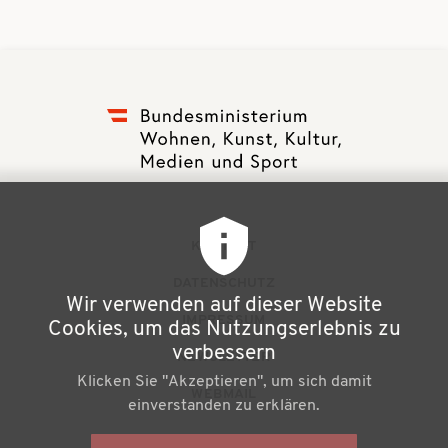
t
t
i
i
o
o
n
n
F
KONTAKT
u
DATENSCHUTZ
Wir verwenden auf dieser Website
ß
IMPRESSUM
Cookies, um das Nutzungserlebnis zu
z
verbessern
NEWSLETTER
Klicken Sie "Akzeptieren", um sich damit
e
WEBMAIL
einverstanden zu erklären.
i