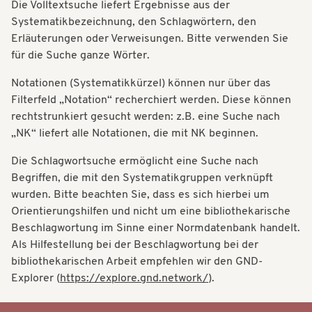
Die Volltextsuche liefert Ergebnisse aus der
t
t
Systematikbezeichnung, den Schlagwörtern, den
i
Erläuterungen oder Verweisungen. Bitte verwenden Sie
i
o
für die Suche ganze Wörter.
o
n
Notationen (Systematikkürzel) können nur über das
n
Filterfeld „Notation“ recherchiert werden. Diese können
rechtstrunkiert gesucht werden: z.B. eine Suche nach
„NK“ liefert alle Notationen, die mit NK beginnen.
Die Schlagwortsuche ermöglicht eine Suche nach
Begriffen, die mit den Systematikgruppen verknüpft
wurden. Bitte beachten Sie, dass es sich hierbei um
Orientierungshilfen und nicht um eine bibliothekarische
Beschlagwortung im Sinne einer Normdatenbank handelt.
Als Hilfestellung bei der Beschlagwortung bei der
bibliothekarischen Arbeit empfehlen wir den GND-
Explorer (
https://explore.gnd.network/
).
Systematik