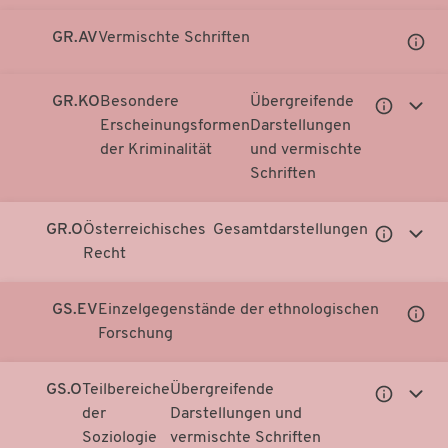
GR.AV
Vermischte Schriften
Unter
Notati
anzei
GR.KO
Besondere
Übergreifende
Untergeor
Unter
Erscheinungsformen
Darstellungen
Notationen
Notati
der Kriminalität
und vermischte
anzeigen
anzei
Schriften
GR.O
Österreichisches
Gesamtdarstellungen
Untergeor
Unter
Recht
Notationen
Notati
anzeigen
anzei
GS.EV
Einzelgegenstände der ethnologischen
Unter
Forschung
Notati
anzei
GS.O
Teilbereiche
Übergreifende
Untergeor
Unter
der
Darstellungen und
Notationen
Notati
Soziologie
vermischte Schriften
anzeigen
anzei