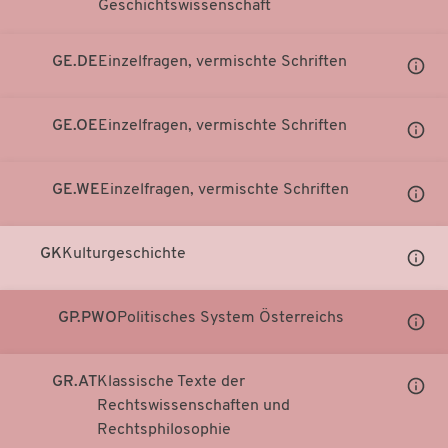
Geschichtswissenschaft
Notati
anzei
GE.DE
Einzelfragen, vermischte Schriften
Unter
Notati
anzei
GE.OE
Einzelfragen, vermischte Schriften
Unter
Notati
anzei
GE.WE
Einzelfragen, vermischte Schriften
Unter
Notati
anzei
GK
Kulturgeschichte
Unter
Notati
anzei
GP.PWO
Politisches System Österreichs
Unter
Notati
anzei
GR.AT
Klassische Texte der
Unter
Rechtswissenschaften und
Notati
Rechtsphilosophie
anzei