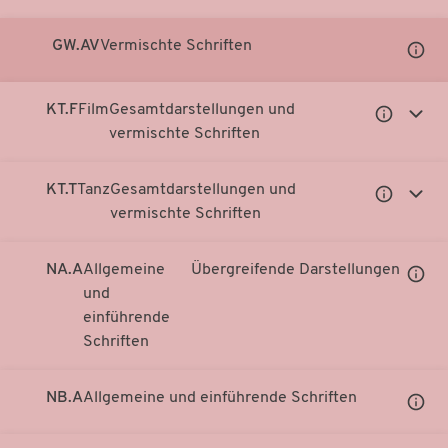
GW.AV
Vermischte Schriften
Unter
Notati
anzei
KT.F
Film
Gesamtdarstellungen und
Untergeor
Unter
vermischte Schriften
Notationen
Notati
anzeigen
anzei
KT.T
Tanz
Gesamtdarstellungen und
Untergeor
Unter
vermischte Schriften
Notationen
Notati
anzeigen
anzei
NA.A
Allgemeine
Übergreifende Darstellungen
Unter
und
Notati
einführende
anzei
Schriften
NB.A
Allgemeine und einführende Schriften
Unter
Notati
anzei