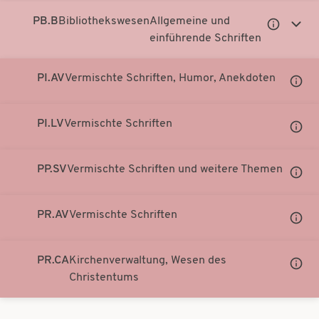
anzeigen
anzei
PB.B
Bibliothekswesen
Allgemeine und
Untergeor
Unter
einführende Schriften
Notationen
Notati
anzeigen
anzei
PI.AV
Vermischte Schriften, Humor, Anekdoten
Unter
Notati
anzei
PI.LV
Vermischte Schriften
Unter
Notati
anzei
PP.SV
Vermischte Schriften und weitere Themen
Unter
Notati
anzei
PR.AV
Vermischte Schriften
Unter
Notati
anzei
PR.CA
Kirchenverwaltung, Wesen des
Unter
Christentums
Notati
anzei