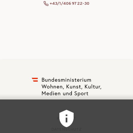
+43/1/406 97 22-30
F
KONTAKT
u
DATENSCHUTZ