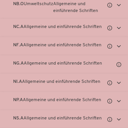
NB.O
Umweltschutz
Allgemeine und
Untergeor
Unter
einführende Schriften
Notationen
Notati
anzeigen
anzei
NC.A
Allgemeine und einführende Schriften
Untergeor
Unter
Notationen
Notati
anzeigen
anzei
NF.A
Allgemeine und einführende Schriften
Untergeor
Unter
Notationen
Notati
anzeigen
anzei
NG.A
Allgemeine und einführende Schriften
Unter
Notati
anzei
NI.A
Allgemeine und einführende Schriften
Untergeor
Unter
Notationen
Notati
anzeigen
anzei
NP.A
Allgemeine und einführende Schriften
Untergeor
Unter
Notationen
Notati
anzeigen
anzei
NS.A
Allgemeine und einführende Schriften
Untergeor
Unter
Notationen
Notati