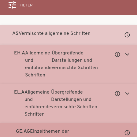
FILTER
Suche
AS
Vermischte allgemeine Schriften
Unter
Notati
anzei
EH.A
Allgemeine
Übergreifende
Untergeor
Unter
und
Darstellungen und
Notationen
Notati
einführende
vermischte Schriften
anzeigen
anzei
Schriften
EL.A
Allgemeine
Übergreifende
Untergeor
Unter
und
Darstellungen und
Notationen
Notati
einführende
vermischte Schriften
anzeigen
anzei
Schriften
GE.AG
Einzelthemen der
Unter