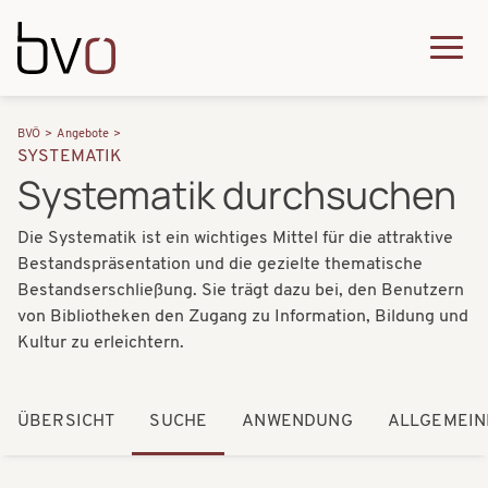
Direkt zum Inhalt
Q
u
H
P
i
BVÖ
Angebote
a
SYSTEMATIK
f
c
Systematik durchsuchen
u
a
k
p
Die Systematik ist ein wichtiges Mittel für die attraktive
d
m
t
Bestandspräsentation und die gezielte thematische
n
e
Bestandserschließung. Sie trägt dazu bei, den Benutzern
n
a
von Bibliotheken den Zugang zu Information, Bildung und
n
a
Kultur zu erleichtern.
v
u
v
i
i
ÜBERSICHT
SUCHE
ANWENDUNG
ALLGEMEIN
g
g
a
a