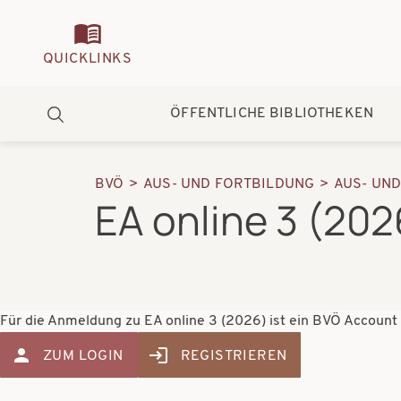
Quickmenu
QUICKLINKS
Hauptnavigation
ÖFFENTLICHE BIBLIOTHEKEN
Suche
BVÖ
AUS- UND FORTBILDUNG
AUS- UN
Pfadnavigation
EA online 3 (202
Für die Anmeldung zu EA online 3 (2026) ist ein BVÖ Account e
ZUM LOGIN
REGISTRIEREN